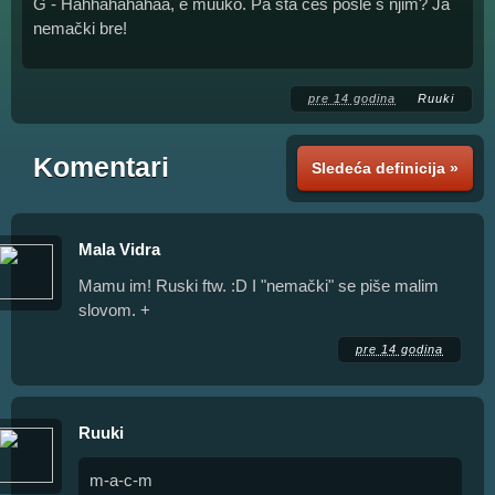
G - Hahhahahahaa, e muuko. Pa šta ćeš posle s njim? Ja
nemački bre!
pre 14 godina
Ruuki
Komentari
Sledeća definicija »
Mala Vidra
Mamu im! Ruski ftw. :D I "nemački" se piše malim
slovom. +
pre 14 godina
Ruuki
m-a-c-m