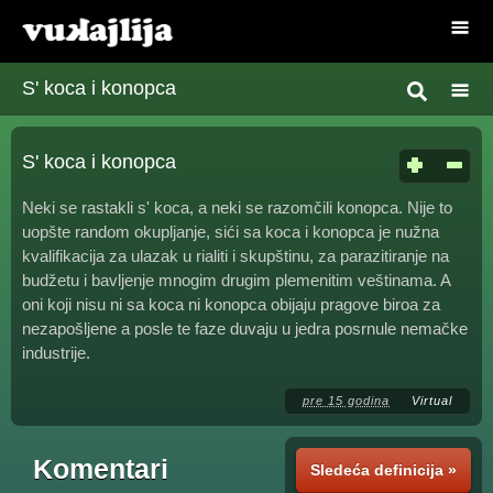
S' koca i konopca
S' koca i konopca
Neki se rastakli s' koca, a neki se razomčili konopca. Nije to
uopšte random okupljanje, sići sa koca i konopca je nužna
kvalifikacija za ulazak u rialiti i skupštinu, za parazitiranje na
budžetu i bavljenje mnogim drugim plemenitim veštinama. A
oni koji nisu ni sa koca ni konopca obijaju pragove biroa za
nezapošljene a posle te faze duvaju u jedra posrnule nemačke
industrije.
pre 15 godina
Virtual
Komentari
Sledeća definicija »