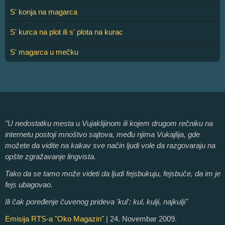
S' konja na magarca
S' kurca na plot ili s' plota na kurac
S' magarca u mečku
"U nedostatku mesta u Vujaklijinom ili kojem drugom rečniku na
internetu postoji mnoštvo sajtova, među njima Vukajlija, gde
možete da vidite na kakav sve način ljudi vole da razgovaraju na
opšte zgražavanje lingvista.
Tako da se tamo može videti da ljudi fejsbukuju, fejsbuče, da im je
fejs ubagovao.
Ili čak poređenje čuvenog prideva 'kul': kul, kulji, najkulji"
Emisija RTS-a "Oko Magazin"
| 24. Novembar 2009.