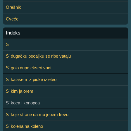
Orešnik
Cveće
Indeks
S'
S' dugačku pecaljku se ribe vataju
S' golo dupe ekseri vadi
S' kalašem iz pičke izleteo
S' kim ja orem
S' koca i konopca
S' koje strane da mu jebem kevu
S' kolena na koleno