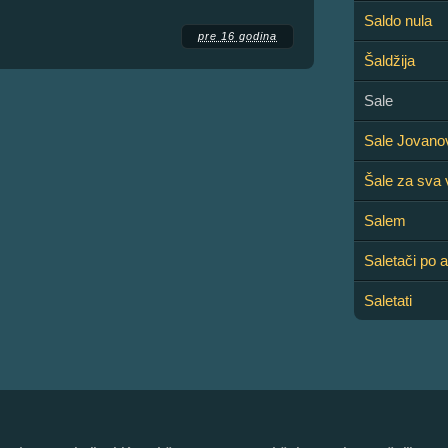
Saldo nula
pre 16 godina
Šaldžija
Sale
Sale Jovano
Šale za sva
Salem
Saletači po 
Saletati