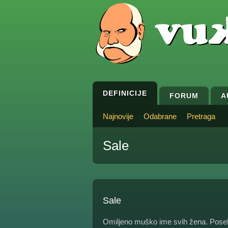
DEFINICIJE
FORUM
A
Najnovije
Odabrane
Pretraga
Sale
Sale
Omiljeno muško ime svih žena. Poseb