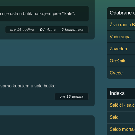
Odabrane de
ije ušla u butik na kojem piše "Sale".
Živi i radi u
pre 16 godina
DJ_Anna
2 komentara
Vudu supa
Zaveden
Orešnik
Cveće
a samo kupujem u sale butike
Indeks
pre 16 godina
Salčići - salč
Saldi
Saldo mortal