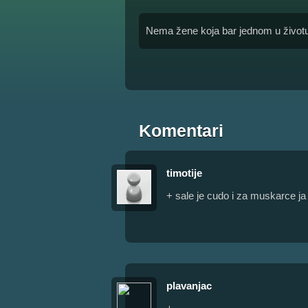
Nema žene koja bar jednom u životu n
Komentari
timotije
+ sale je cudo i za muskarce j
plavanjac