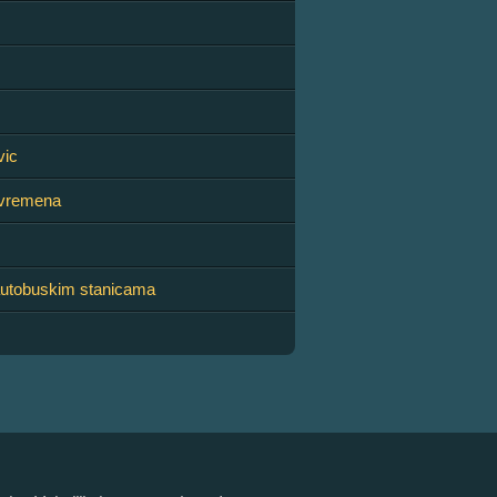
vic
 vremena
autobuskim stanicama