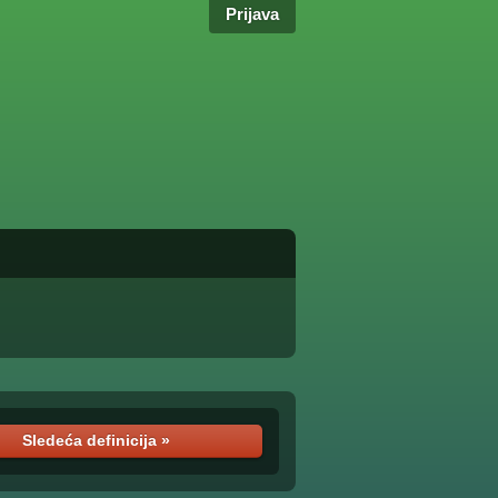
Prijava
Sledeća definicija »