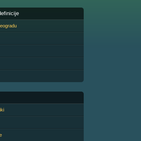
finicije
 Beogradu
iki
e