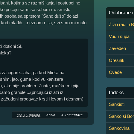
isani, kojima se razmišljanja i postupci ne
ako pričaju sami sa sobom ( u smislu
Odabrane de
ijih osoba sa epitetom "Šano dušo" dolazi
kod mlađih....neznam ni ja, svi smo mi malo
Živi i radi u
Vudu supa
i dotični ŠL.
Zaveden
mleka?
Orešnik
Cveće
za cigare...aha, pa kod Mirka na
asnim, jao, guma kod vulkanizera
itra, ako nije problem. Znate, mačke mi piju
o granule....(pričajući izlazi iz
Indeks
e začuđeni prodavac krsti i levom i desnom)
Šankisti
pre 16 godina
Korle
4 komentara
Šanko si Bon
Šankovina