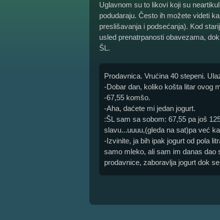
Uglavnom su to likovi koji su neartikul
podudaraju. Često ih možete videti k
preslišavanja i podsećanja). Kod star
usled prenatrpanosti obavezama, dok 
ŠL.
Prodavnica. Vrućina 40 stepeni. Ulaz
-Dobar dan, koliko košta litar ovog 
-67,55 komšo.
-Aha, daćete mi jedan jogurt.
:ŠL sam sa sobom: 67,55 pa još 125 
slavu...uuuu,(gleda na sat)pa već k
-Izvinite, ja bih ipak jogurt od pola l
samo mleko, ali sam im danas dao sam
prodavnice, zaboravlja jogurt dok s