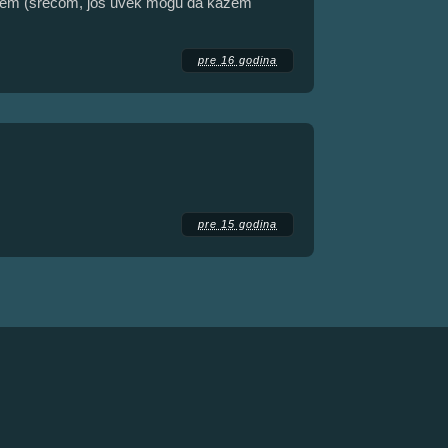
ađem (srećom, još uvek mogu da kažem
pre 16 godina
pre 15 godina