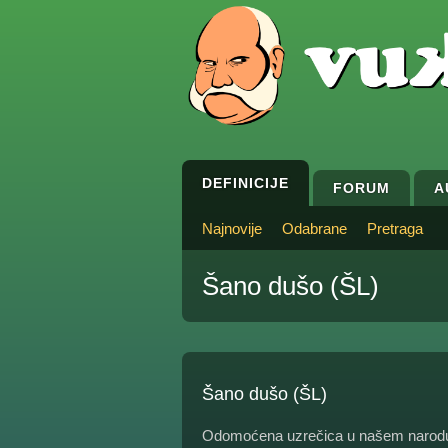
DEFINICIJE
FORUM
A
Najnovije
Odabrane
Pretraga
Šano dušo (ŠL)
Šano dušo (ŠL)
Odomoćena uzrečica u našem narodu,