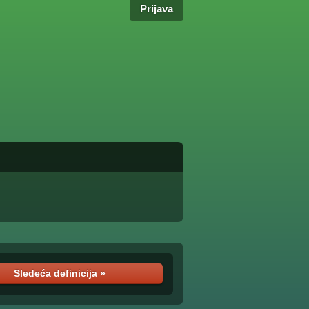
Prijava
Sledeća definicija »