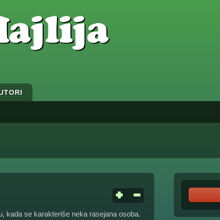
UTORI
 kada se karakteriše neka rasejana osoba.