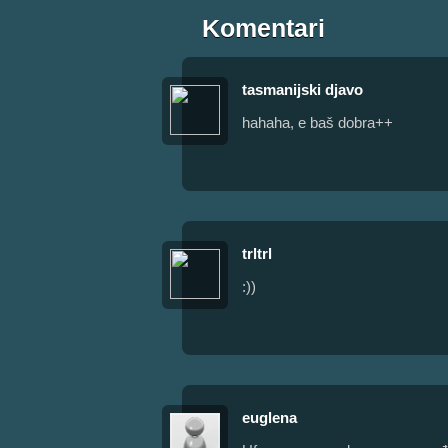
Komentari
tasmanijski djavo
hahaha, e baš dobra++
trltrl
:))
euglena