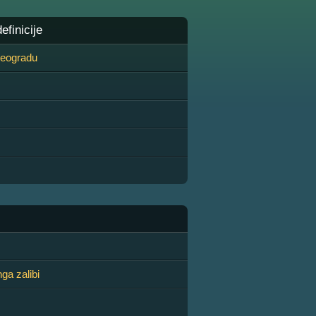
finicije
 Beogradu
ga zalibi