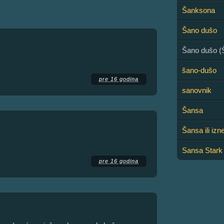
Šanksona
Šano dušo
Šano dušo (
šano-dušo
pre 16 godina
sanovnik
Šansa
Šansa ili iz
Sansa Stark
pre 16 godina