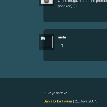
Uf, ne mogu, a da se ne pron
ponekad) :))
nista
+ :)
"Ovo je prejako!"
Banja Luka Forum
| 21. April 2007.