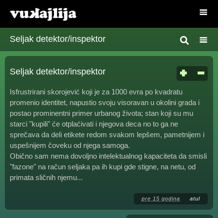
Seljak detektor/inspektor
Seljak detektor/inspektor
Isfrustrirani skorojević koji je za 1000 evra po kvadratu
promenio identitet, napustio svoju visoravan u okolini grada i
postao prominentni primer urbanog života; stan koji su mu
starci "kupili" će otplaćivati i njegova deca no to ga ne
sprečava da deli etikete redom svakom lepšem, pametnijem i
uspešnijem čoveku od njega samoga.
Obično sam nema dovoljno intelektualnog kapaciteta da smisli
"fazone" na račun seljaka pa ih kupi gde stigne, na netu, od
primata sličnih njemu...
pre 15 godina
atul