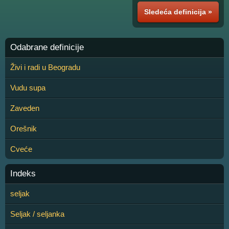
Sledeća definicija »
Odabrane definicije
Živi i radi u Beogradu
Vudu supa
Zaveden
Orešnik
Cveće
Indeks
seljak
Seljak / seljanka