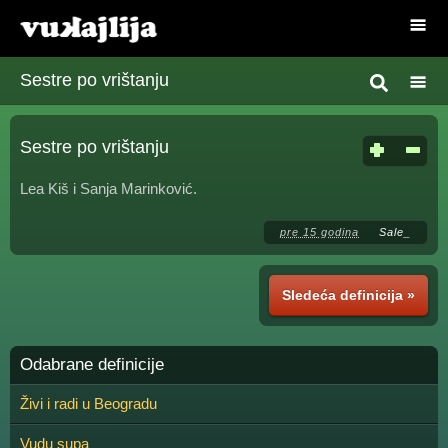
Sestre po vrištanju
Sestre po vrištanju
Lea Kiš i Sanja Marinković.
pre 15 godina
Sale_
Sledeća definicija »
Odabrane definicije
Živi i radi u Beogradu
Vudu supa