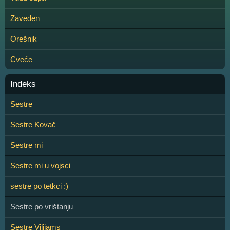
Zaveden
Orešnik
Cveće
Indeks
Sestre
Sestre Kovač
Sestre mi
Sestre mi u vojsci
sestre po tetkci :)
Sestre po vrištanju
Sestre Vilijams