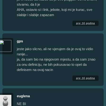
stvarno, da li je
AHA, ostavio si i link, jebote, koji mi je kurac, sve
slabije i slabije zapazam
pre 16 godina
gps
jeste jako slicno, ali ne vjerujem da je ovaj to vidio
ranije...
ja, da sam bio na njegovom mjestu, a da sam znao
za onu definiciju, ne bih pokusavao to opet da
definisem na ovaj nacin
pre 16 godina
euglena
NE BI