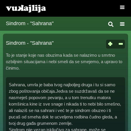
Sindrom - "Sahrana"
Sindrom - "Sahrana"
To je stanje koje nas obuzima kada se nalazimo u smrtno
ozbiljnim situacijama i nebi smeli da se smejemo, a upravo to
činimo.
Sahrana, umrla je baba tvog najboljeg druga i tu si samo
zbog poštovanja običaja.Jedva se suzdržavaš da se ne
nasmeješ popovom pevanju, a u tom trenutku matora
komšinica kine iz sve snage i nikada ti to nebi bilo smešno,
ali nalaziš se na sahrani i već te je sindrom obuzeo i ti
pucaš od smeha dok te ucveljena rodbina čudno gleda, a
tvoj drug gađa grumenom zemlje.
Sindrom nije vezan isključivo za sahrane, može se