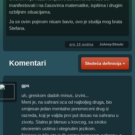
manifestovati i na časovima matematike, ispitima i drugim
ozbiljnim situacijama.
Ja se ovim pojmom nisam bavio, ovo je studija mog brata
Stefana.
pre 16 godina
JohnnyShtulic
Komentari
Sledeća definicija »
gps
uh, greskom dadoh minus, izvini...
Meni je, na sahrani oca od najboljeg druga, bio
smijesan jedan mentalno poremeceni drug iz
razreda, koji je valjda prvi put dosao na sahranu u
zivotu. Stalno je blenuo u kovceg, sa siroko
otvorenim ustima i otegnutim jezikom.