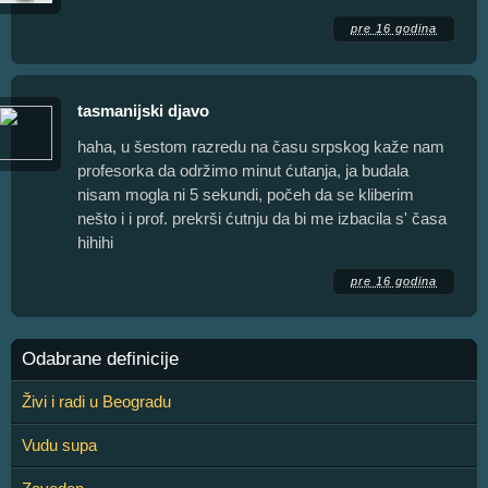
pre 16 godina
tasmanijski djavo
haha, u šestom razredu na času srpskog kaže nam
profesorka da održimo minut ćutanja, ja budala
nisam mogla ni 5 sekundi, počeh da se kliberim
nešto i i prof. prekrši ćutnju da bi me izbacila s' časa
hihihi
pre 16 godina
Odabrane definicije
Živi i radi u Beogradu
Vudu supa