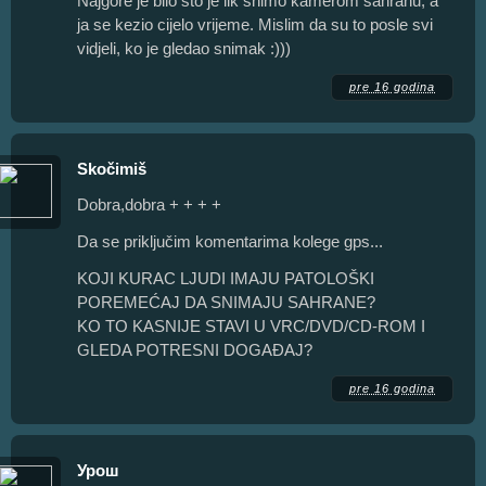
Najgore je bilo sto je lik snimo kamerom sahranu, a
ja se kezio cijelo vrijeme. Mislim da su to posle svi
vidjeli, ko je gledao snimak :)))
pre 16 godina
Skočimiš
Dobra,dobra + + + +
Da se priključim komentarima kolege gps...
KOJI KURAC LJUDI IMAJU PATOLOŠKI
POREMEĆAJ DA SNIMAJU SAHRANE?
KO TO KASNIJE STAVI U VRC/DVD/CD-ROM I
GLEDA POTRESNI DOGAĐAJ?
pre 16 godina
Урош