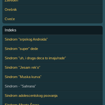
Zaveden
Orešnik
Cveće
Indeks
Sindrom "srpskog Androida"
Sindrom "super" dede
Sindrom "uh, i druga deca to imaju/rade"
Sindrom ''Jesam rek'o''
Sindrom ''Muska kurva''
Sindrom - "Sahrana"
Sindrom adolescentskog psovanja
Sindrom Alberta Špera