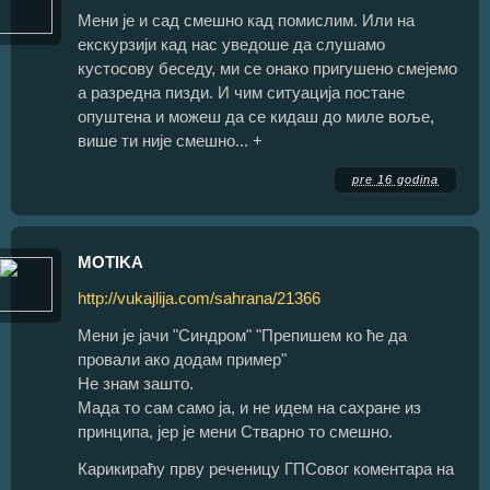
Мени је и сад смешно кад помислим. Или на
екскурзији кад нас уведоше да слушамо
кустосову беседу, ми се онако пригушено смејемо
а разредна пизди. И чим ситуација постане
опуштена и можеш да се кидаш до миле воље,
више ти није смешно... +
pre 16 godina
MOTIKA
http://vukajlija.com/sahrana/21366
Мени је јачи "Синдром" "Препишем ко ће да
провали ако додам пример"
Не знам зашто.
Мада то сам само ја, и не идем на сахране из
принципа, јер је мени Стварно то смешно.
Карикираћу прву реченицу ГПСовог коментара на