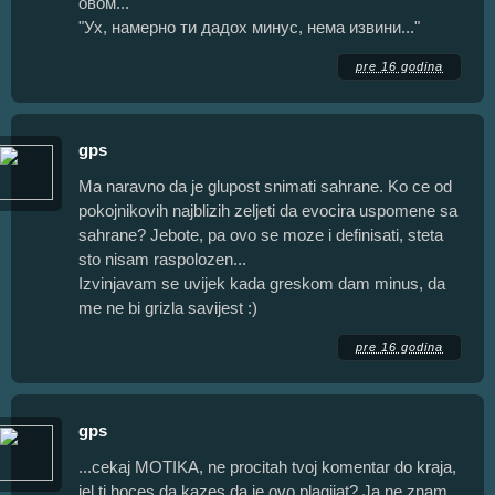
овом...
"Ух, намерно ти дадох минус, нема извини..."
pre 16 godina
gps
Ma naravno da je glupost snimati sahrane. Ko ce od
pokojnikovih najblizih zeljeti da evocira uspomene sa
sahrane? Jebote, pa ovo se moze i definisati, steta
sto nisam raspolozen...
Izvinjavam se uvijek kada greskom dam minus, da
me ne bi grizla savijest :)
pre 16 godina
gps
...cekaj MOTIKA, ne procitah tvoj komentar do kraja,
jel ti hoces da kazes da je ovo plagijat? Ja ne znam,