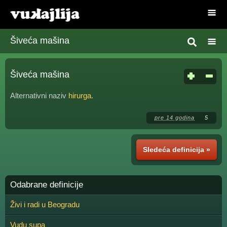
Šiveća mašina
Šiveća mašina
Alternativni naziv
hirurga
.
pre 14 godina
5
Sledeća definicija »
Odabrane definicije
Živi i radi u Beogradu
Vudu supa