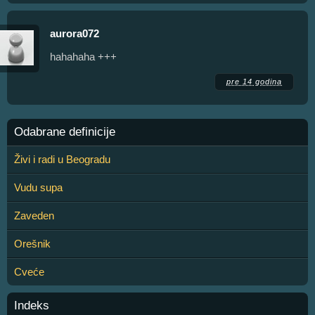
aurora072
hahahaha +++
pre 14 godina
Odabrane definicije
Živi i radi u Beogradu
Vudu supa
Zaveden
Orešnik
Cveće
Indeks