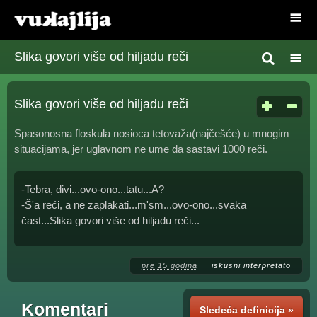
Slika govori više od hiljadu reči
Slika govori više od hiljadu reči
Spasonosna floskula nosioca tetovaža(najčešće) u mnogim
situacijama, jer uglavnom ne ume da sastavi 1000 reči.
-Tebra, divi...ovo-ono...tatu...A?
-Š'a reći, a ne zaplakati...m'sm...ovo-ono...svaka
čast...Slika govori više od hiljadu reči...
pre 15 godina
iskusni interpretato
Komentari
Sledeća definicija »