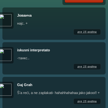
Јованча
најс. +
pre 15 godina
iskusni interpretato
-танкс..
pre 15 godina
Gaj Grah
Š'a reći, a ne zaplakati- hahahhahahaa jako jakoo!! +
pre 15 godina