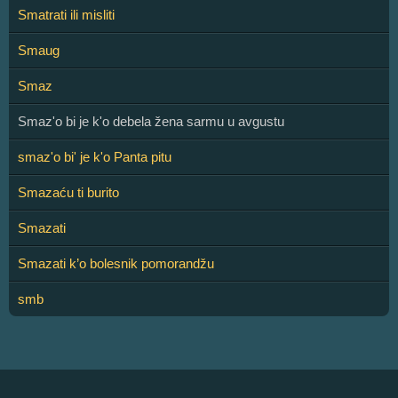
Smatrati ili misliti
Smaug
Smaz
Smaz'o bi je k'o debela žena sarmu u avgustu
smaz'o bi' je k'o Panta pitu
Smazaću ti burito
Smazati
Smazati k’o bolesnik pomorandžu
smb