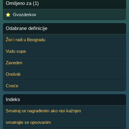
Omiljeno za (1)
Gvozderkov
Odabrane definicije
Živi i radi u Beogradu
Vudu supa
Zaveden
Orešnik
Cveće
Indeks
Smatraj se nagrađenim ako nisi kažnjen
smatrajte se opsovanim