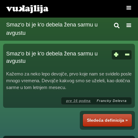
Smaz'o bi je k'o debela žena sarmu u
avgustu
Smaz'o bi je k'o debela žena sarmu u
avgustu
Kažemo za neko lepo devojče, prvo koje nam se svidelo posle
mnogo vremena. Devojče kakvog smo se uželeli, kao dotična
sarme u tom letnjem mesecu.
pre 16 godina
Francky Delevra
Sledeća definicija »