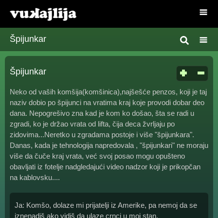
Špijunkar
Špijunkar
Neko od vaših komšija(komšinica),najšešće penzos, koji je taj
naziv dobio po špijunci na vratima kraj koje provodi dobar deo
dana. Nepogrešivo zna kad je kom ko došao, šta se radi u
zgradi, ko je držao vrata od lifta, čija deca žvrljaju po
zidovima...Neretko u zgradama postoje i više "špijunkara".
Danas, kada je tehnologija napredovala , "špijunkari" ne moraju
više da čuče kraj vrata, već svoj posao mogu opušteno
obavljati iz fotelje nadgledajući video nadzor koji je prikopčan
na kablovsku....
Ja: Komšo, dolaze mi prijatelji iz Amerike, pa nemoj da se
iznenadiš ako vidiš da ulaze crnci u moj stan.