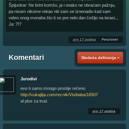
Špijunkar: Ne brini komšo, ja i onako ne obraćam pažnju,
pa nisam nikome rekao niti sam se iznenadio kad sam
video onog monaha što ti se pre neki dan češljo na terasi...
Ja: ?!?
pre 17 godina
Penzioner
Komentari
Sledeća definicija »
Jurodivi
evo ti samo mnogo prostije rečeno
http://vukajlija.com/recnik/Visibaba/16507
al plus za trud.
pre 17 godina