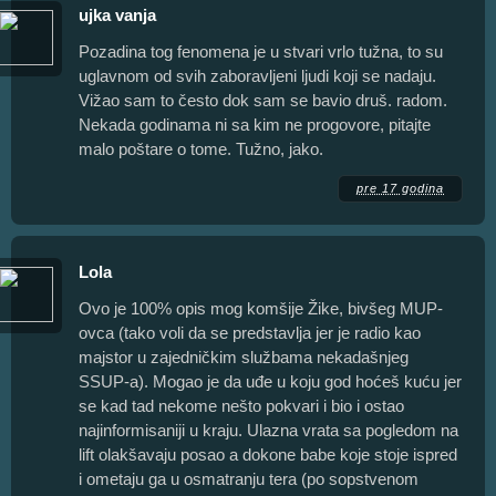
ujka vanja
Pozadina tog fenomena je u stvari vrlo tužna, to su
uglavnom od svih zaboravljeni ljudi koji se nadaju.
Vižao sam to često dok sam se bavio druš. radom.
Nekada godinama ni sa kim ne progovore, pitajte
malo poštare o tome. Tužno, jako.
pre 17 godina
Lola
Ovo je 100% opis mog komšije Žike, bivšeg MUP-
ovca (tako voli da se predstavlja jer je radio kao
majstor u zajedničkim službama nekadašnjeg
SSUP-a). Mogao je da uđe u koju god hoćeš kuću jer
se kad tad nekome nešto pokvari i bio i ostao
najinformisaniji u kraju. Ulazna vrata sa pogledom na
lift olakšavaju posao a dokone babe koje stoje ispred
i ometaju ga u osmatranju tera (po sopstvenom