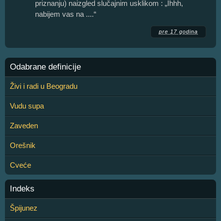
priznanju) naizgled slučajnim usklikom : „Ihhh,
nabijem vas na ....“
pre 17 godina
Odabrane definicije
Živi i radi u Beogradu
Vudu supa
Zaveden
Orešnik
Cveće
Indeks
Špijunez