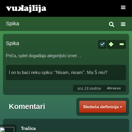
Spika
Spika
Priča, splet događaja alegorijski iznet . .
I on tu baci neku spiku: ''Nisam, nisam''. Ma Š nisi?
pre 19 godina
Abraxus
Komentari
Sledeća definicija »
Tračica