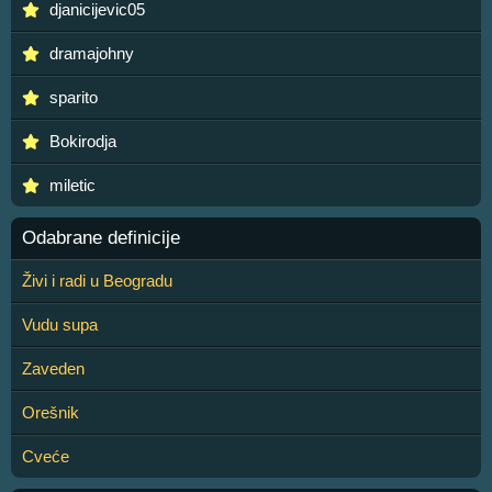
djanicijevic05
dramajohny
sparito
Bokirodja
miletic
Odabrane definicije
Živi i radi u Beogradu
Vudu supa
Zaveden
Orešnik
Cveće