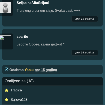
SeljacinaAlfaSeljaci
Tru sleng u punom sjaju. Svaka cast. +++
pre 15 godina
sparito
Јеботе Оботе, каква дефка! *
pre 14 godina
Odabrao
Урош
pre 15 godina
Omiljeno za (18)
Tračica
Sajlovo123