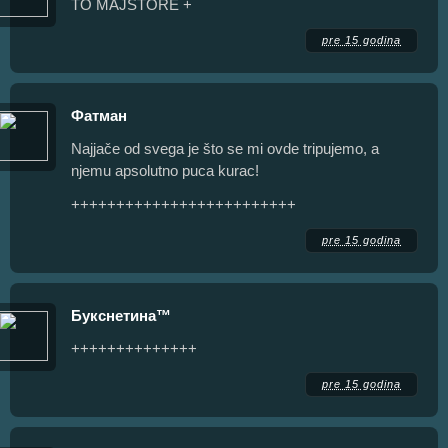
TO MAJSTORE +
pre 15 godina
Фатман
Najjače od svega je što se mi ovde tripujemo, a
njemu apsolutno puca kurac!
+++++++++++++++++++++++++
pre 15 godina
Букснетина™
++++++++++++++
pre 15 godina