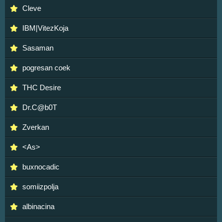
Cleve
IBM|VitezKoja
Sasaman
pogresan coek
THC Desire
Dr.C@b0T
Zverkan
<As>
buxnocadic
somiizpolja
albinacina