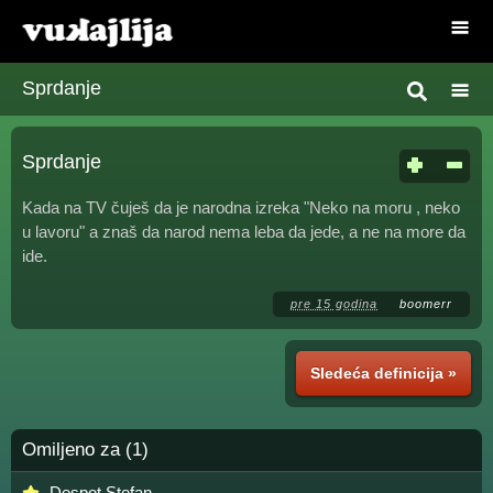
Sprdanje
Sprdanje
Kada na TV čuješ da je narodna izreka "Neko na moru , neko
u lavoru" a znaš da narod nema leba da jede, a ne na more da
ide.
pre 15 godina
boomerr
Sledeća definicija »
Omiljeno za (1)
Despot Stefan