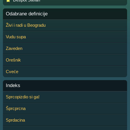
Odabrane definicije
Živi i radi u Beogradu
Vudu supa
Zaveden
Orešnik
Cveće
Indeks
Sprcopizdio si ga!
Šprcprcna
Sprdacina