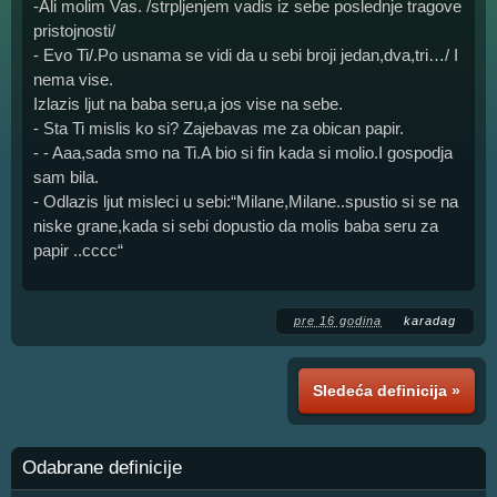
-Ali molim Vas. /strpljenjem vadis iz sebe poslednje tragove
pristojnosti/
- Evo Ti/.Po usnama se vidi da u sebi broji jedan,dva,tri…/ I
nema vise.
Izlazis ljut na baba seru,a jos vise na sebe.
- Sta Ti mislis ko si? Zajebavas me za obican papir.
- - Aaa,sada smo na Ti.A bio si fin kada si molio.I gospodja
sam bila.
- Odlazis ljut misleci u sebi:“Milane,Milane..spustio si se na
niske grane,kada si sebi dopustio da molis baba seru za
papir ..cccc“
pre 16 godina
karadag
Sledeća definicija »
Odabrane definicije