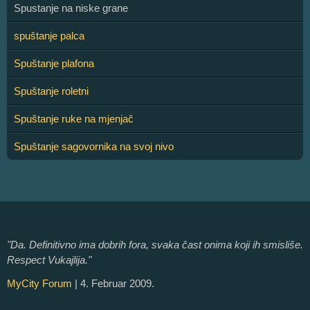
Spustanje na niske grane
spuštanje palca
Spuštanje plafona
Spuštanje roletni
Spuštanje ruke na mjenjač
Spuštanje sagovornika na svoj nivo
"Da. Definitivno ima dobrih fora, svaka čast onima koji ih smisliše.
Respect Vukajlija."
MyCity Forum
| 4. Februar 2009.