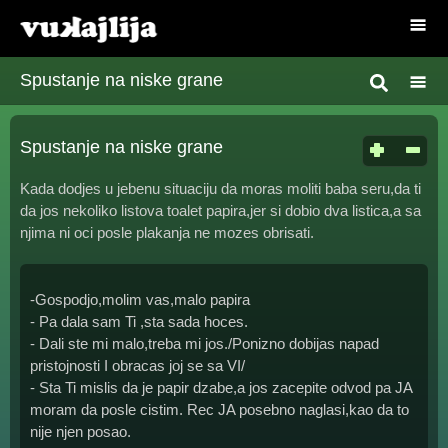
Spustanje na niske grane
Spustanje na niske grane
Kada dodjes u jebenu situaciju da moras moliti baba seru,da ti
da jos nekoliko listova toalet papira,jer si dobio dva listica,a sa
njima ni oci posle plakanja ne mozes obrisati.
-Gospodjo,molim vas,malo papira
- Pa dala sam Ti ,sta sada hoces.
- Dali ste mi malo,treba mi jos./Ponizno dobijas napad
pristojnosti I obracas joj se sa VI/
- Sta Ti mislis da je papir dzabe,a jos zacepite odvod pa JA
moram da posle cistim. Rec JA posebno naglasi,kao da to
nije njen posao.