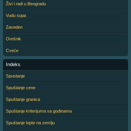
Živi i radi u Beogradu
Vudu supa
Zaveden
Orešnik
Cveće
Indeks
Spustanje
Spuštanje cene
Spuštanje granica
Spuštanje kriterijuma sa godinama
Spuštanje lopte na zemlju