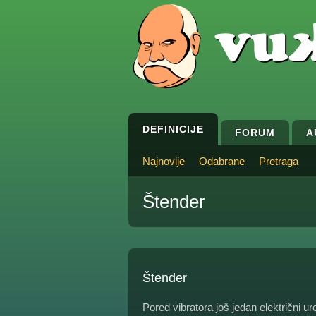
DEFINICIJE
FORUM
A
Najnovije
Odabrane
Pretraga
Štender
Štender
Pored vibratora još jedan električni 