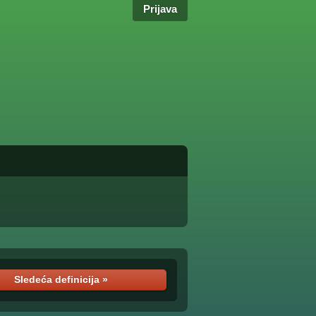
Prijava
Sledeća definicija »