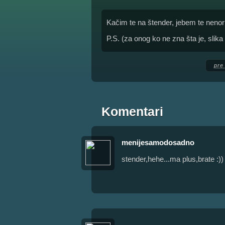
Kačim te na štender, jebem te neno
P.S. (za onog ko ne zna šta je, slik
pre
Komentari
menijesamodosadno
stender,hehe...ma plus,brate :))
.,.