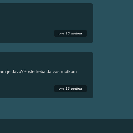
pre 16 godina
ji vam je đavo?Posle treba da vas motkom
pre 16 godina