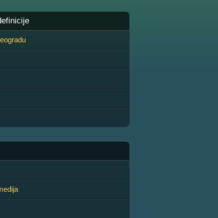
finicije
 Beogradu
medija