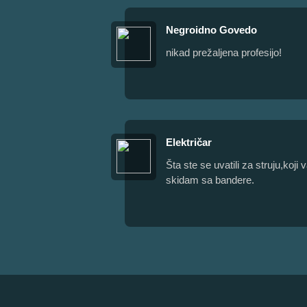
Negroidno Govedo
nikad prežaljena profesijo!
Električar
Šta ste se uvatili za struju,ko
skidam sa bandere.