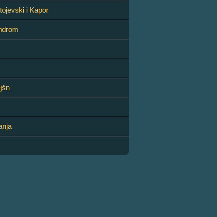
tojevski i Kapor
indrom
jšn
anja