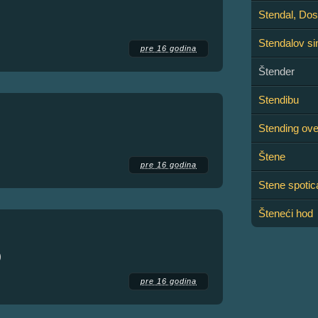
Stendal, Dos
Stendalov s
pre 16 godina
Štender
Stendibu
Stending ove
Štene
pre 16 godina
Stene spotic
Šteneći hod
)
pre 16 godina