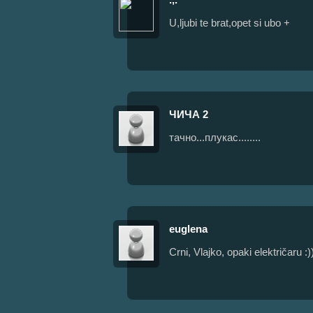
U,ljubi te brat,opet si ubo +
ЧИЧА 2
тачно...плукас........
euglena
Crni, Vlajko, opaki električaru :)