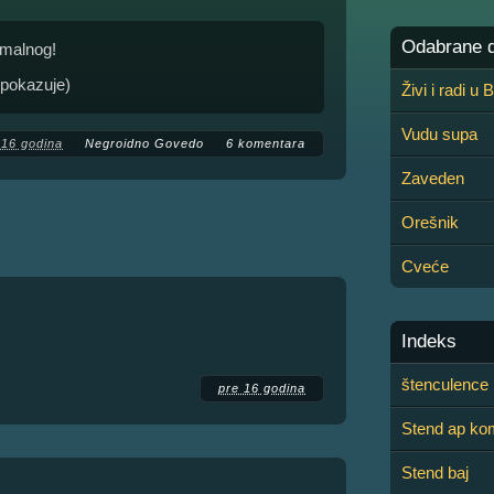
Odabrane de
rmalnog!
a pokazuje)
Živi i radi u
Vudu supa
 16 godina
Negroidno Govedo
6 komentara
Zaveden
Orešnik
Cveće
Indeks
štenculence
pre 16 godina
Stend ap ko
Stend baj