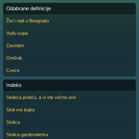
Odabrane definicije
Živi i radi u Beogradu
Vudu supa
Zaveden
Orešnik
Cveće
Indeks
Stoleća protiču, a vi ste večno orni
Stoli me bojko
Stolica
Stolica garderoberka