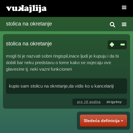
stolica na okretanje
stolica na okretanje
mogli bi je nazvati sobni ringispil,inace ljudi je kupuju i da bi
dobili bar neku predstavu o tome kako se osjecaju ove
glavesine tj. neki vazni funkcioneri
kupio sam stolicu na okretanje,da vidis ko u kancelariji
pre 16 godina
dzigyboy
Sledeća definicija »