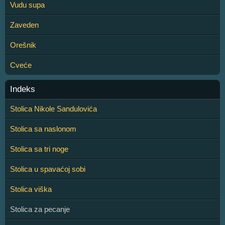
Vudu supa
Zaveden
Orešnik
Cveće
Indeks
Stolica Nikole Sandulovića
Stolica sa naslonom
Stolica sa tri noge
Stolica u spavaćoj sobi
Stolica viška
Stolica za pecanje