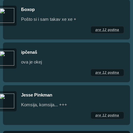
Бохор
Pošto si i sam takav xe xe +
pre 12 godina
ipčenaš
ova je okej
pre 12 godina
Jesse Pinkman
Komsija, komsija... +++
pre 12 godina