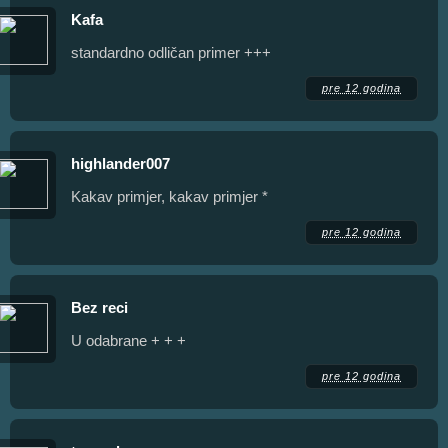
Kafa
standardno odličan primer +++
pre 12 godina
highlander007
Kakav primjer, kakav primjer *
pre 12 godina
Bez reci
U odabrane + + +
pre 12 godina