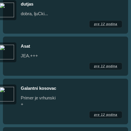
dutjas
dobra, ljuCki...
pre 12 godina
Asat
JEA.+++
pre 12 godina
Galantni kosovac
Primer je vrhunski
+
pre 12 godina