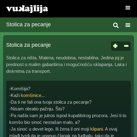
Stolica za pecanje
Stolica za pecanje
Stolica za ništa. Malena, neudobna, nestabilna. Jedina joj je
prednost u malim gabaritima i mogućnošću sklapanja. Laka i
diskretna za transport.
-Komišija?
-Kaži
komšinice
...
-Da ti ne fali ona tvoja stolica za pecanje?
-Nisam obratio pažnju. Što?
-Pa našla sam je jutros ispod kupatilskog prozora. Jesi ti to
komšo bio sinoć nestašan malo, a?
-Ja sinoć u devet lego. Ili žena il oni moji
klipani
. A ovaj
mlađi tvrdi da je uganuo članak na fudbalu, tako da je