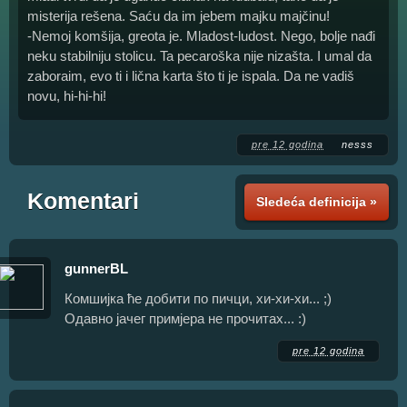
misterija rešena. Saću da im jebem majku majčinu!
-Nemoj komšija, greota je. Mladost-ludost. Nego, bolje nađi
neku stabilniju stolicu. Ta pecaroška nije nizašta. I umal da
zaboraim, evo ti i lična karta što ti je ispala. Da ne vadiš
novu, hi-hi-hi!
pre 12 godina
nesss
Komentari
Sledeća definicija »
gunnerBL
Комшијка ће добити по пичци, хи-хи-хи... ;)
Одавно јачег примјера не прочитах... :)
pre 12 godina