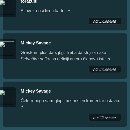
torazulu
Al uvek nosi licnu kartu...+
pre 12 godina
Mickey Savage
Greškom plus dao, jbg. Treba da stoji oznaka
Sektaška defka
na definiji autora članova iste. :(
pre 12 godina
Mickey Savage
Ček, mnogo sam glup i besmislen komentar ostavio.
:/
pre 12 godina