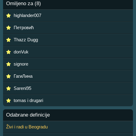
Omiljeno za (8)
highlander007
Петровић
Thazz Dugg
donVuk
signore
ГагиЛина
Sareni95
tomas i drugari
Odabrane definicije
Živi i radi u Beogradu