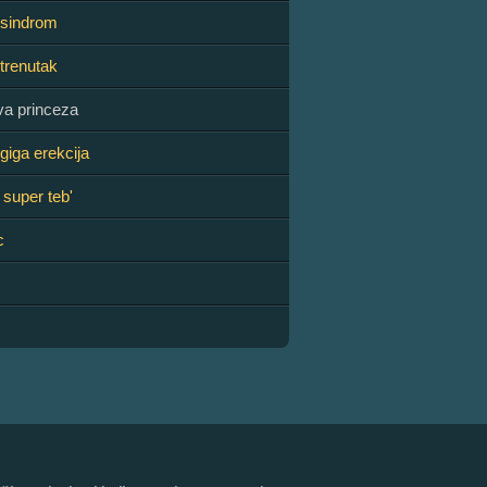
 sindrom
trenutak
va princeza
iga erekcija
 super teb'
c