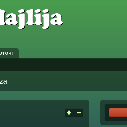
UTORI
eza