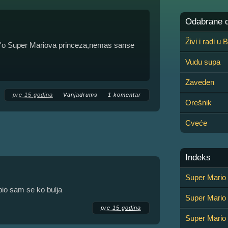
Odabrane de
Živi i radi u
ti k'o Super Mariova princeza,nemas sanse
Vudu supa
Zaveden
pre 15 godina
Vanjadrums
1 komentar
Orešnik
Cveće
Indeks
Super Mario
pio sam se ko bulja
Super Mario 
pre 15 godina
Super Mario 