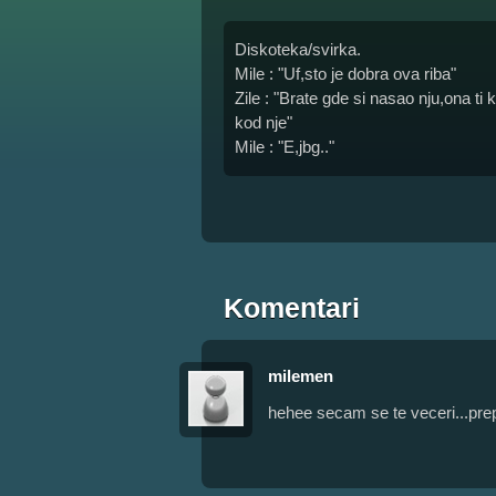
Diskoteka/svirka.
Mile : "Uf,sto je dobra ova riba"
Zile : "Brate gde si nasao nju,ona 
kod nje"
Mile : "E,jbg.."
Komentari
milemen
hehee secam se te veceri...pre