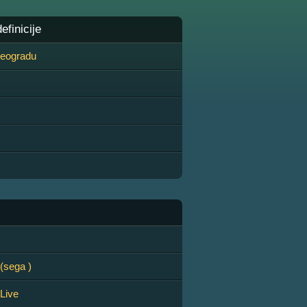
finicije
 Beogradu
(sega )
Live