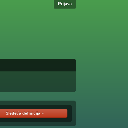
Prijava
Sledeća definicija »