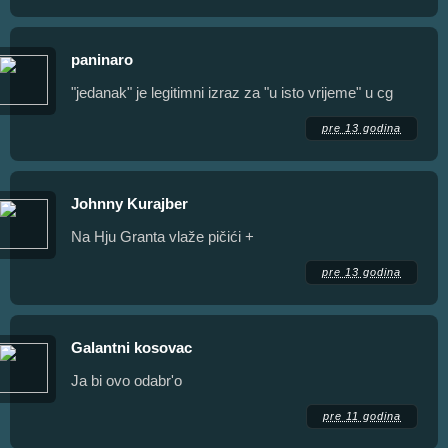
paninaro
"jedanak" je legitimni izraz za "u isto vrijeme" u cg
pre 13 godina
Johnny Kurajber
Na Hju Granta vlaže pičići +
pre 13 godina
Galantni kosovac
Ja bi ovo odabr'o
pre 11 godina