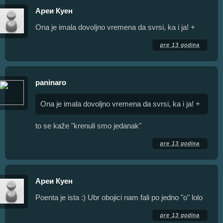
Ареи Куен
Ona je imala dovoljno vremena da svrsi, ka i ja! +
pre 13 godina
paninaro
Ona je imala dovoljno vremena da svrsi, ka i ja! +
to se kaže "krenuli smo jedanak"
pre 13 godina
Ареи Куен
Poenta je ista :) Ubr obojici nam fali po jedno "o" lolo
pre 13 godina