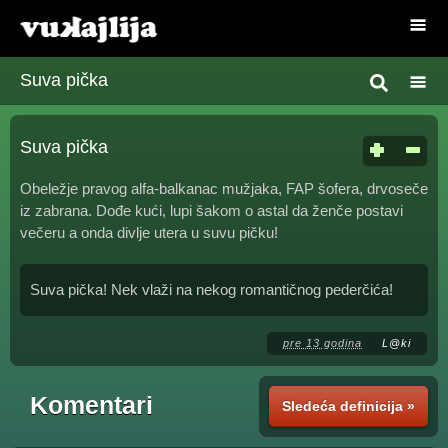
Suva pička
Suva pička
Obeležje pravog alfa-balkanac mužjaka, FAP šofera, drvoseče
iz zabrana. Dođe kući, lupi šakom o astal da ženče postavi
večeru a onda divlje utera u suvu pičku!
Suva pička! Nek vlaži na nekog romantičnog pederčića!
pre 13 godina
L@ki
Komentari
Sledeća definicija »