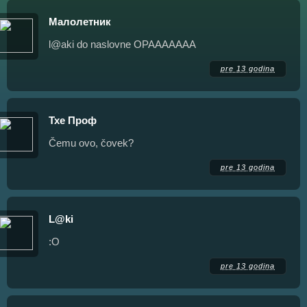
Малолетник
l@aki do naslovne OPAAAAAAA
pre 13 godina
Тхе Проф
Čemu ovo, čovek?
pre 13 godina
L@ki
:О
pre 13 godina