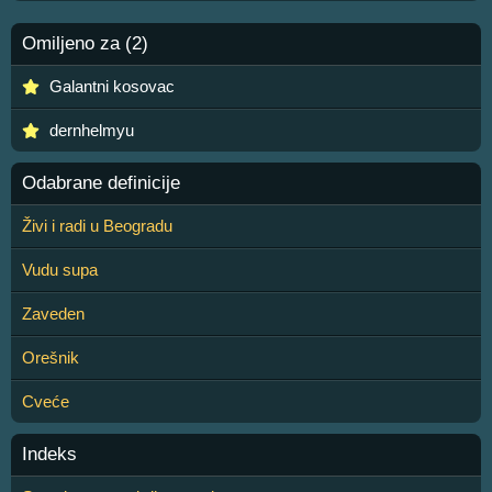
Omiljeno za (2)
Galantni kosovac
dernhelmyu
Odabrane definicije
Živi i radi u Beogradu
Vudu supa
Zaveden
Orešnik
Cveće
Indeks