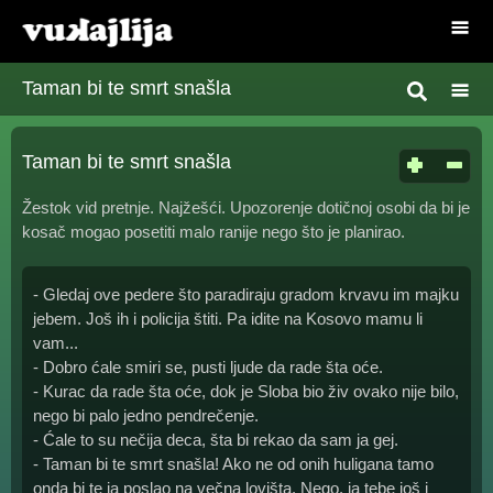
Taman bi te smrt snašla
Taman bi te smrt snašla
Žestok vid pretnje. Najžešći. Upozorenje dotičnoj osobi da bi je
kosač mogao posetiti malo ranije nego što je planirao.
- Gledaj ove pedere što paradiraju gradom krvavu im majku
jebem. Još ih i policija štiti. Pa idite na Kosovo mamu li
vam...
- Dobro ćale smiri se, pusti ljude da rade šta oće.
- Kurac da rade šta oće, dok je Sloba bio živ ovako nije bilo,
nego bi palo jedno pendrečenje.
- Ćale to su nečija deca, šta bi rekao da sam ja gej.
- Taman bi te smrt snašla! Ako ne od onih huligana tamo
onda bi te ja poslao na večna lovišta. Nego, ja tebe još i