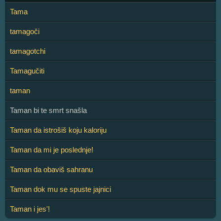
Tama
tamagoči
tamagotchi
Tamagučiti
taman
Taman bi te smrt snašla
Taman da istrošiš koju kaloriju
Taman da mi je poslednje!
Taman da obaviš sahranu
Taman dok mu se spuste jajnici
Taman i jes'!