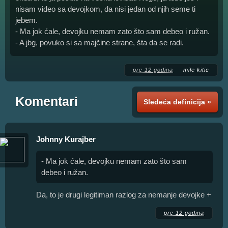
nisam video sa devojkom, da nisi jedan od njih seme ti
jebem.
- Ma jok ćale, devojku nemam zato što sam debeo i ružan.
- A jbg, povuko si sa majčine strane, šta da se radi.
pre 12 godina
mile kitic
Komentari
Sledeća definicija »
Johnny Kurajber
- Ma jok ćale, devojku nemam zato što sam
debeo i ružan.
Da, to je drugi legitiman razlog za nemanje devojke +
pre 12 godina