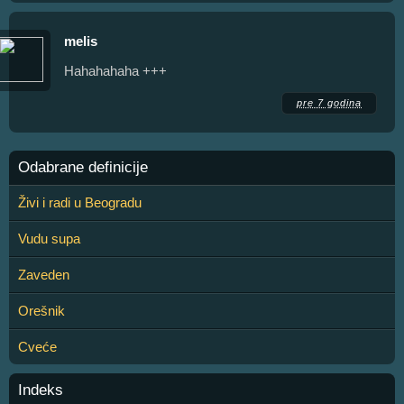
melis
Hahahahaha +++
pre 7 godina
Odabrane definicije
Živi i radi u Beogradu
Vudu supa
Zaveden
Orešnik
Cveće
Indeks