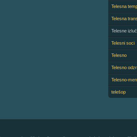
Telesna temp
Telesna tran
Telesne izlu
Telesni soci
Telesno
Telesno odzr
Telesno-ment
telešop