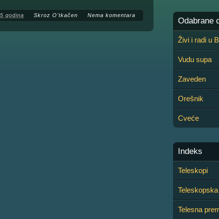
15 godina
Skroz O'tkačen
Nema komentara
Odabrane de
Živi i radi u
Vudu supa
Zaveden
Orešnik
Cveće
Indeks
Teleskopi
Teleskopska 
Telesna prem