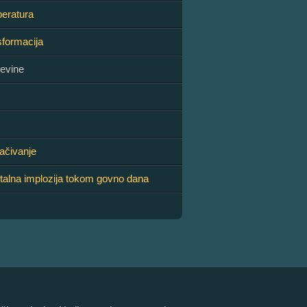
eratura
sformacija
čevine
ačivanje
alna implozija tokom govno dana