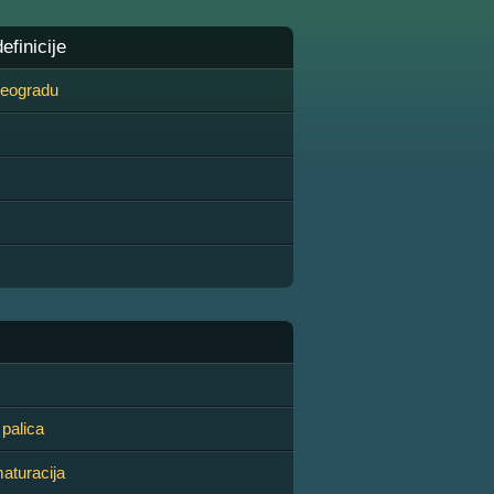
finicije
 Beogradu
palica
aturacija