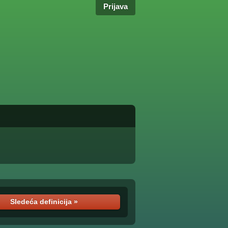
Prijava
Sledeća definicija »