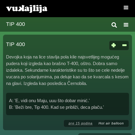
TIP 400
TIP 400
Devojka koja na lice stavlja pola kile najsvetlijeg mogućeg
pudera koji izgleda kao brašno T-400, oštro. Dobra samo
izdaleka. Sekundarne karakteristike su to što se cele nedelje
vucara po solarijumima, pa deluje kao da se kvarcala s kesom
na glavi. Izgleda kao posledica Černobila.
A: 'E, vidi onu Maju, uuu što dobar minić.'
B: 'Beži bre, Tip 400. Kad se približi, deca plaču.'
pre 15 godina
Hot air balloon