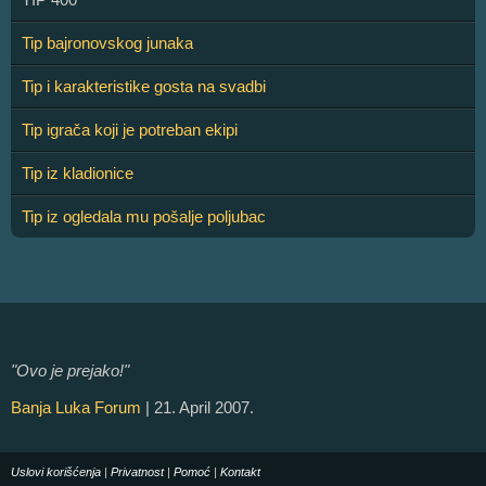
Tip bajronovskog junaka
Tip i karakteristike gosta na svadbi
Tip igrača koji je potreban ekipi
Tip iz kladionice
Tip iz ogledala mu pošalje poljubac
"Ovo je prejako!"
Banja Luka Forum
| 21. April 2007.
Uslovi korišćenja
|
Privatnost
|
Pomoć
|
Kontakt