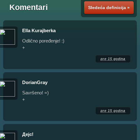
Komentari
Sledeća definicija »
Ella Kurajberka
Odlično poređenje! :)
+
pre 15 godina
DorianGray
Savršeno! =)
+
pre 15 godina
Дејс!