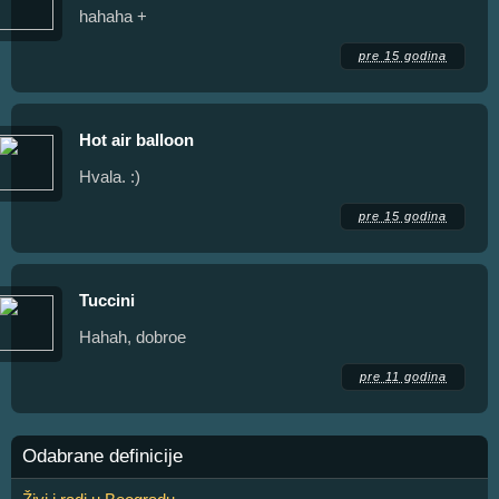
hahaha +
pre 15 godina
Hot air balloon
Hvala. :)
pre 15 godina
Tuccini
Hahah, dobroe
pre 11 godina
Odabrane definicije