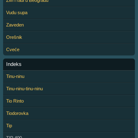
Živi i radi u Beogradu
Vudu supa
Zaveden
Orešnik
Cveće
Indeks
Tinu-ninu
Tinu-ninu-tinu-ninu
Tio Rinto
Tiodorovka
Tip
TIP 400