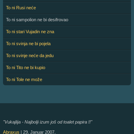
To ni Rusi neće
To ni sampolion ne bi desifrovao
To ni stari Vujadin ne zna
To ni svinja ne bi pojela
To ni svinje neće da jedu
To ni Tito ne bi kupio
To ni Tole ne može
"Vukajlija - Najbolji izum još od toalet papira !!"
Abraxus
| 29. Januar 2007.