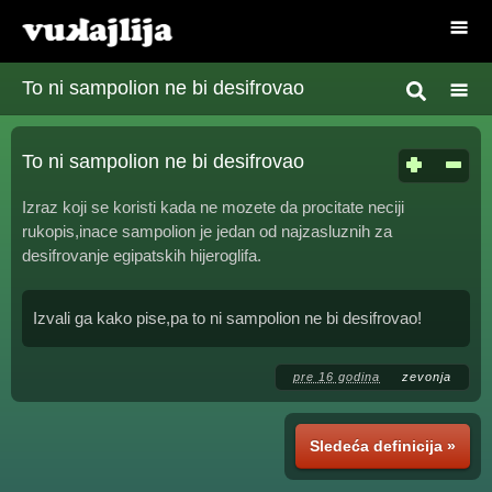
To ni sampolion ne bi desifrovao
To ni sampolion ne bi desifrovao
Izraz koji se koristi kada ne mozete da procitate neciji
rukopis,inace sampolion je jedan od najzasluznih za
desifrovanje egipatskih hijeroglifa.
Izvali ga kako pise,pa to ni sampolion ne bi desifrovao!
pre 16 godina
zevonja
Sledeća definicija »