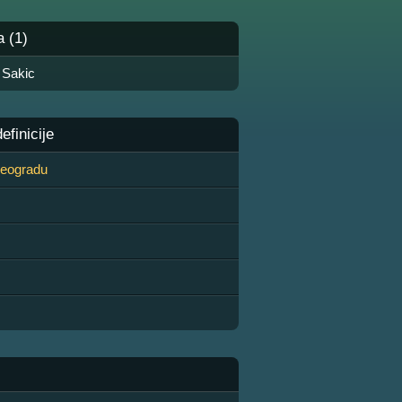
a (1)
 Sakic
finicije
 Beogradu