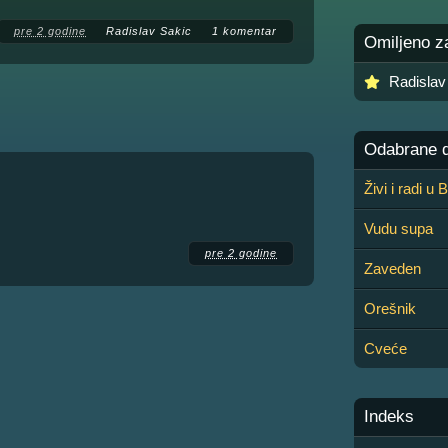
pre 2 godine
Radislav Sakic
1 komentar
Omiljeno z
Radislav
Odabrane de
Živi i radi u
Vudu supa
pre 2 godine
Zaveden
Orešnik
Cveće
Indeks