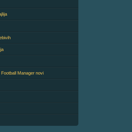
lija
ebivih
ja
 Football Manager novi