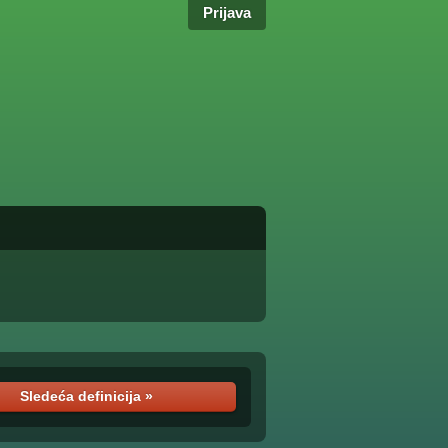
Prijava
Sledeća definicija »