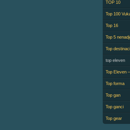
TOP 10
Top 100 Vukaj
Top 16
Top 5 nenadj
Top destinaci
top eleven
Top Eleven –
Top forma
Top gan
Top ganci
Top gear