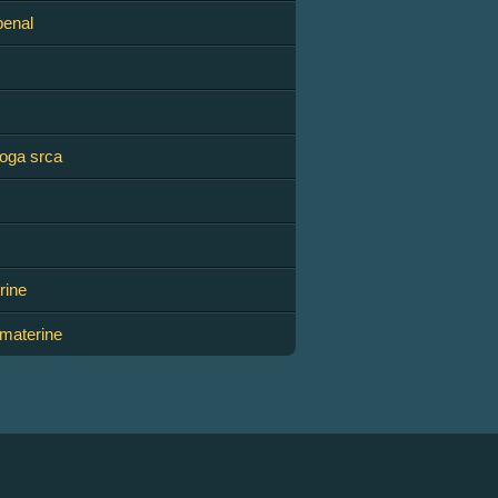
penal
moga srca
rine
* materine