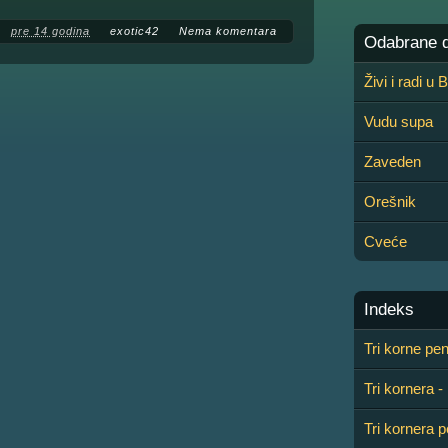
pre 14 godina
exotic42
Nema komentara
Odabrane de
Živi i radi u
Vudu supa
Zaveden
Orešnik
Cveće
Indeks
Tri korne pen
Tri kornera -
Tri kornera p