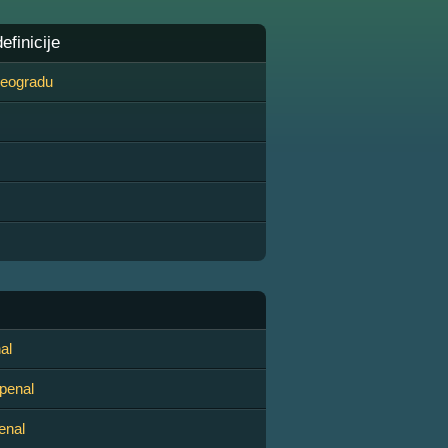
finicije
 Beogradu
al
 penal
enal