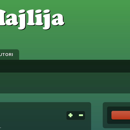
UTORI
.