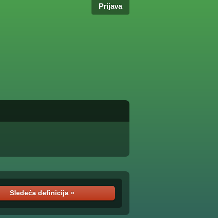
Prijava
Sledeća definicija »