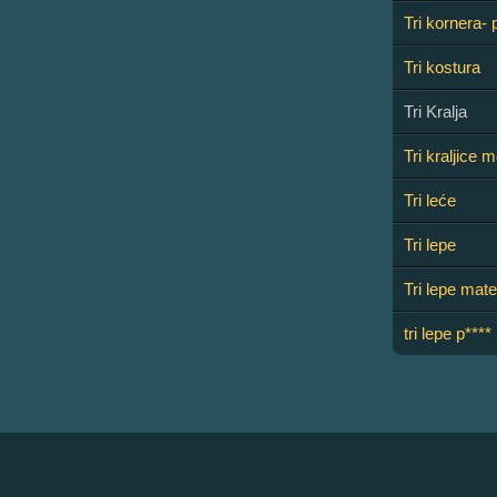
Tri kornera- 
Tri kostura
Tri Kralja
Tri kraljice 
Tri leće
Tri lepe
Tri lepe mate
tri lepe p***