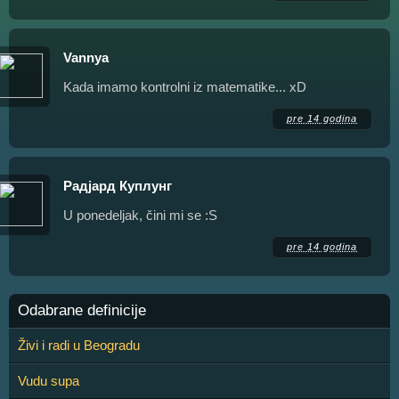
Vannya
Kada imamo kontrolni iz matematike... xD
pre 14 godina
Радјард Куплунг
U ponedeljak, čini mi se :S
pre 14 godina
Odabrane definicije
Živi i radi u Beogradu
Vudu supa