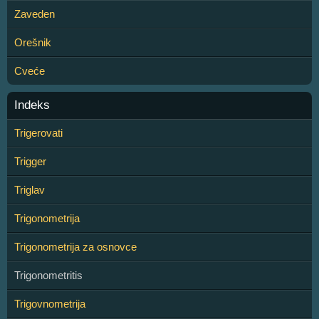
Zaveden
Orešnik
Cveće
Indeks
Trigerovati
Trigger
Triglav
Trigonometrija
Trigonometrija za osnovce
Trigonometritis
Trigovnometrija