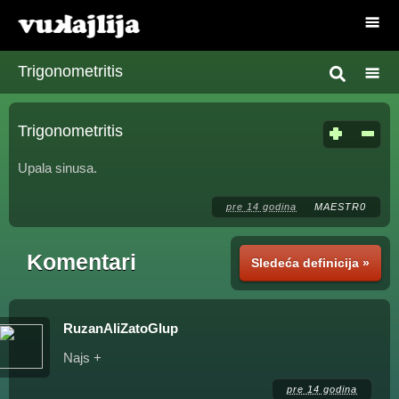
Trigonometritis
Trigonometritis
Upala sinusa.
pre 14 godina
MAESTR0
Komentari
Sledeća definicija »
RuzanAliZatoGlup
Najs +
pre 14 godina