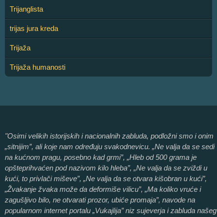
Trijanglista
trijas jura kreda
Trijaža
Trijaža humanosti
"Osimi velikih istorijskih i nacionalnih zabluda, podložni smo i onim
„sitnijim”, ali koje nam određuju svakodnevicu. „Ne valja da se sedi
na kućnom pragu, posebno kad grmi”, „Hleb od 500 grama je
opšteprihvaćen pod nazivom kilo hleba”, „Ne valja da se zviždi u
kući, to privlači miševe”, „Ne valja da se otvara kišobran u kući”,
„Žvakanje žvaka može da deformiše vilicu”, „Ma koliko vruće i
zagušljivo bilo, ne otvarati prozor, ubiće promaja”, navode na
popularnom internet portalu „Vukajlija” niz sujeverja i zabluda našeg