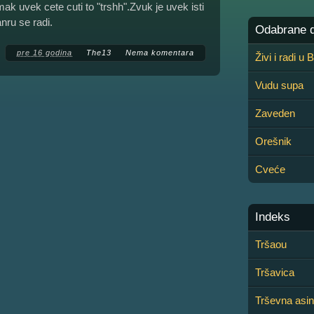
omak uvek cete cuti to "trshh".Zvuk je uvek isti
nru se radi.
Odabrane de
pre 16 godina
The13
Nema komentara
Živi i radi u
Vudu supa
Zaveden
Orešnik
Cveće
Indeks
Tršaou
Tršavica
Trševna asin