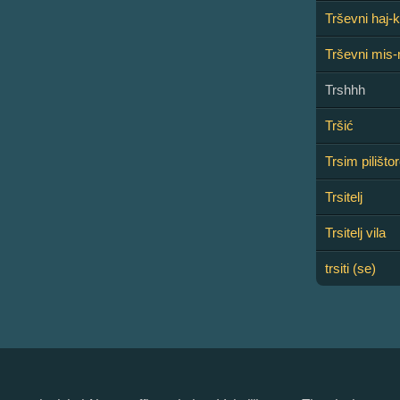
Trševni haj-k
Trševni mis
Trshhh
Tršić
Trsim pilištor
Trsitelj
Trsitelj vila
trsiti (se)