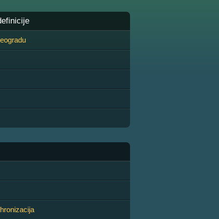
finicije
 Beogradu
hronizacija