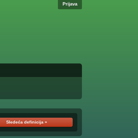
Prijava
Sledeća definicija »