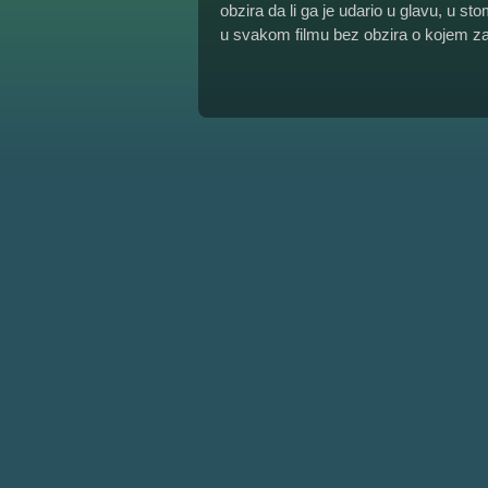
obzira da li ga je udario u glavu, u st
u svakom filmu bez obzira o kojem za