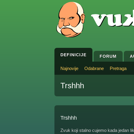
DEFINICIJE
FORUM
A
Najnovije
Odabrane
Pretraga
Trshhh
Trshhh
Zvuk koji stalno cujemo kada jedan lik