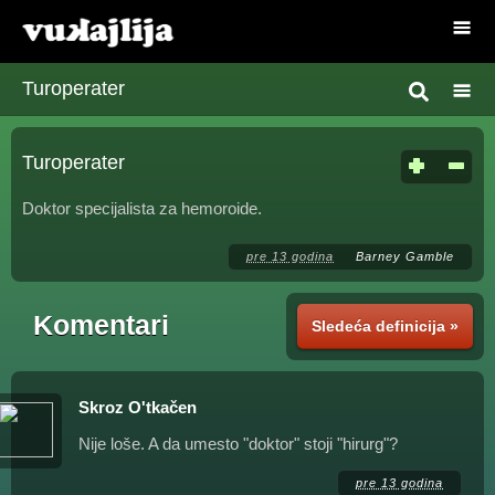
Turoperater
Turoperater
Doktor specijalista za hemoroide.
pre 13 godina
Barney Gamble
Komentari
Sledeća definicija »
Skroz O'tkačen
Nije loše. A da umesto "doktor" stoji "hirurg"?
pre 13 godina