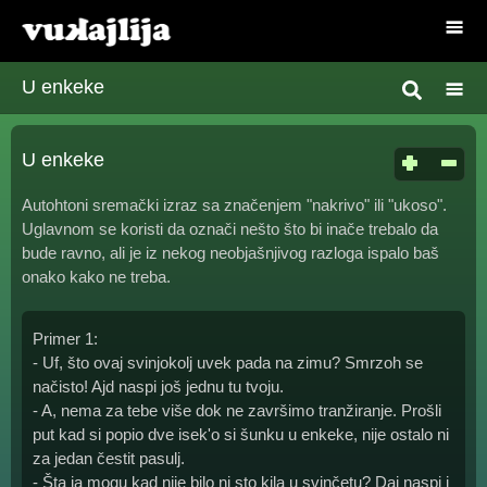
U enkeke
U enkeke
Autohtoni sremački izraz sa značenjem "nakrivo" ili "ukoso".
Uglavnom se koristi da označi nešto što bi inače trebalo da
bude ravno, ali je iz nekog neobjašnjivog razloga ispalo baš
onako kako ne treba.
Primer 1:
- Uf, što ovaj svinjokolj uvek pada na zimu? Smrzoh se
načisto! Ajd naspi još jednu tu tvoju.
- A, nema za tebe više dok ne završimo tranžiranje. Prošli
put kad si popio dve isek'o si šunku u enkeke, nije ostalo ni
za jedan čestit pasulj.
- Šta ja mogu kad nije bilo ni sto kila u svinčetu? Daj naspi i