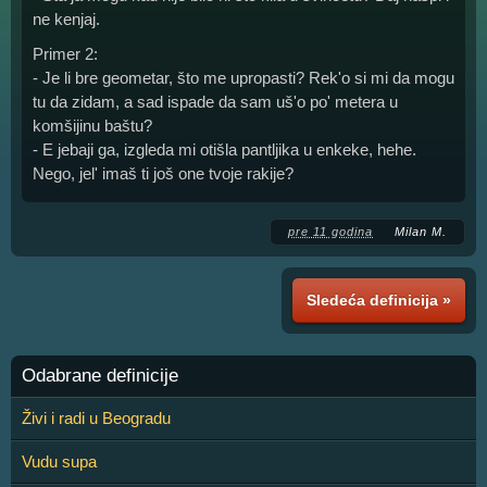
ne kenjaj.
Primer 2:
- Je li bre geometar, što me upropasti? Rek'o si mi da mogu
tu da zidam, a sad ispade da sam uš'o po' metera u
komšijinu baštu?
- E jebaji ga, izgleda mi otišla pantljika u enkeke, hehe.
Nego, jel' imaš ti još one tvoje rakije?
pre 11 godina
Milan M.
Sledeća definicija »
Odabrane definicije
Živi i radi u Beogradu
Vudu supa