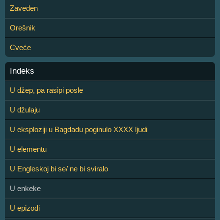
Zaveden
Orešnik
Cveće
Indeks
U džep, pa rasipi posle
U džulaju
U eksploziji u Bagdadu poginulo XXXX ljudi
U elementu
U Engleskoj bi se/ ne bi sviralo
U enkeke
U epizodi