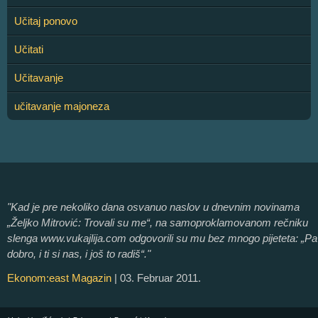
Učitaj ponovo
Učitati
Učitavanje
učitavanje majoneza
"Kad je pre nekoliko dana osvanuo naslov u dnevnim novinama
„Željko Mitrović: Trovali su me“, na samoproklamovanom rečniku
slenga www.vukajlija.com odgovorili su mu bez mnogo pijeteta: „Pa
dobro, i ti si nas, i još to radiš“."
Ekonom:east Magazin
| 03. Februar 2011.