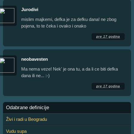
Jurodivi
mislim majkemi, defka je za defku dana! ne zbog
pojena, to te čeka i ovako i onako
pre 17 godina
neobavesten
Ma nema veze! Nek' je ona tu, a da li ce biti defka
dana ili ne... :-)
pre 17 godina
Odabrane definicije
Živi i radi u Beogradu
Vudu supa