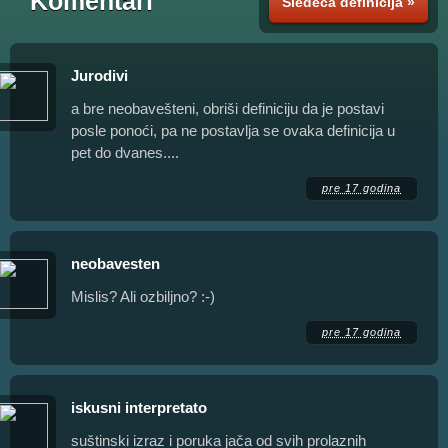
Komentari
Sledeća definicija »
Jurodivi
a bre neobavešteni, obriši definiciju da je postavi
posle ponoći, pa ne postavlja se ovaka definicija u
pet do dvanes....
pre 17 godina
neobavesten
Mislis? Ali ozbiljno? :-)
pre 17 godina
iskusni interpretato
suštinski izraz i poruka jača od svih prolaznih