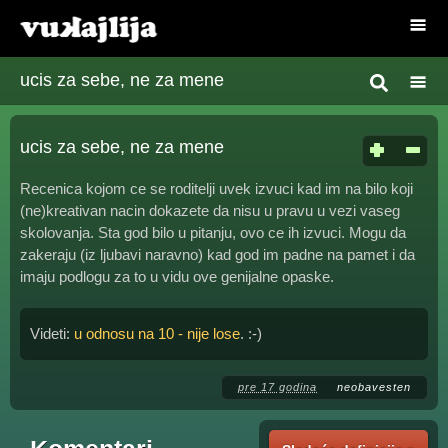
ucis za sebe, ne za mene
ucis za sebe, ne za mene
Recenica kojom ce se roditelji uvek izvuci kad im na bilo koji
(ne)kreativan nacin dokazete da nisu u pravu u vezi vaseg
skolovanja. Sta god bilo u pitanju, ovo ce ih izvuci. Mogu da
zakeraju (iz ljubavi naravno) kad god im padne na pamet i da
imaju podlogu za to u vidu ove genijalne opaske.
Videti:
u odnosu na 10 - nije lose
. :-)
pre 17 godina
neobavesten