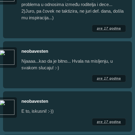
problema u odnosima između roditelja i dece...
2)Juro, pa čovek ne taktizira, ne juri def. dana, došla
mu inspiracija...)
pre 17 godina
neobavesten
Njaaaa...kao da je bitno... Hvala na misljenju, u
svakom slucaju! :-)
pre 17 godina
neobavesten
E to, iskusni! :-))
pre 17 godina