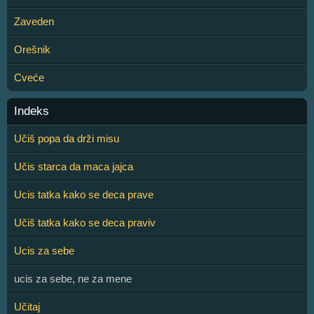
Zaveden
Orešnik
Cveće
Indeks
Učiš popa da drži misu
Učis starca da maca jajca
Ucis tatka kako se deca prave
Učiš tatka kako se deca praviv
Ucis za sebe
ucis za sebe, ne za mene
Učitaj