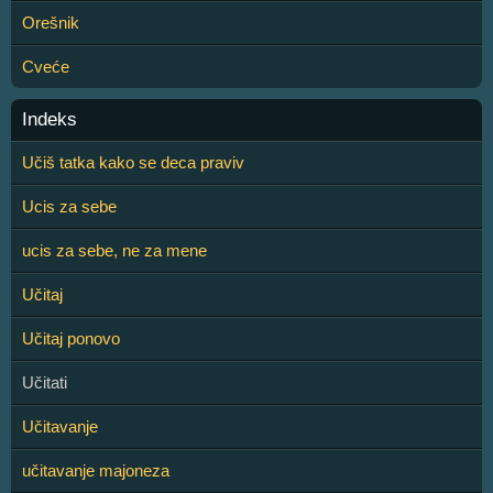
Orešnik
Cveće
Indeks
Učiš tatka kako se deca praviv
Ucis za sebe
ucis za sebe, ne za mene
Učitaj
Učitaj ponovo
Učitati
Učitavanje
učitavanje majoneza