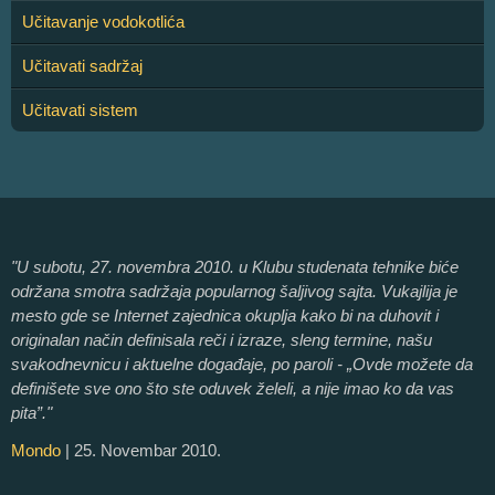
Učitavanje vodokotlića
Učitavati sadržaj
Učitavati sistem
"U subotu, 27. novembra 2010. u Klubu studenata tehnike biće
održana smotra sadržaja popularnog šaljivog sajta. Vukajlija je
mesto gde se Internet zajednica okuplja kako bi na duhovit i
originalan način definisala reči i izraze, sleng termine, našu
svakodnevnicu i aktuelne događaje, po paroli - „Ovde možete da
definišete sve ono što ste oduvek želeli, a nije imao ko da vas
pita”."
Mondo
| 25. Novembar 2010.