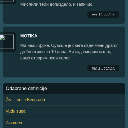
Мислили теби допиздело, и запичио.
pre 15 godina
MOTIKA
Ма неаш фрке. Сувише је свега овде мени драгог
да би отишо за 10 дана. Аи кад сморим малог,
само отворим нови налог.
pre 15 godina
Odabrane definicije
Živi i radi u Beogradu
Vudu supa
Zaveden