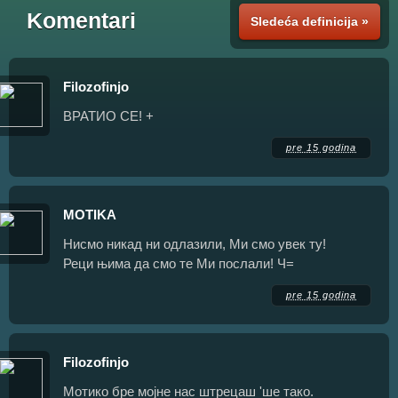
Komentari
Sledeća definicija »
Filozofinjo
ВРАТИО СЕ! +
pre 15 godina
MOTIKA
Нисмо никад ни одлазили, Ми смо увек ту!
Реци њима да смо те Ми послали! Ч=
pre 15 godina
Filozofinjo
Мотико бре мојне нас штрецаш 'ше тако.