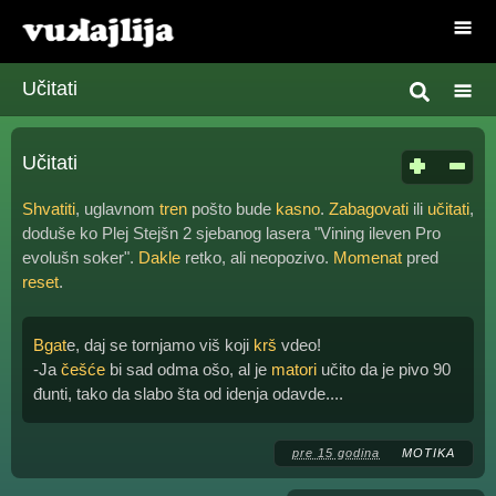
Učitati
Učitati
Shvatiti
, uglavnom
tren
pošto bude
kasno
.
Zabagovati
ili
učitati
,
doduše ko Plej Stejšn 2 sjebanog lasera "Vining ileven Pro
evolušn soker".
Dakle
retko, ali neopozivo.
Momenat
pred
reset
.
Bgat
e, daj se tornjamo viš koji
krš
vdeo!
-Ja
češće
bi sad odma ošo, al je
matori
učito da je pivo 90
đunti, tako da slabo šta od idenja odavde....
pre 15 godina
MOTIKA