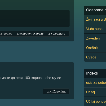
Odabrane de
Živi i radi u
.
Vudu supa
15 godina
Delinquent_Habbits
2 komentara
Zaveden
Orešnik
Cveće
Indeks
и може да чека 100 година, неће му се
ucis za sebe
pre 15 godina
Učitaj
Učitaj ponov