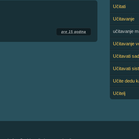
Učitati
Učitavanje
učitavanje 
pre 15 godina
Učitavanje v
Učitavati sad
Učitavati si
Učite dedu k
Učitelj