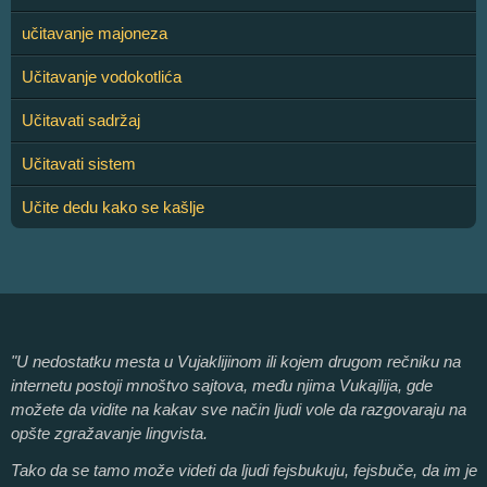
učitavanje majoneza
Učitavanje vodokotlića
Učitavati sadržaj
Učitavati sistem
Učite dedu kako se kašlje
"U nedostatku mesta u Vujaklijinom ili kojem drugom rečniku na
internetu postoji mnoštvo sajtova, među njima Vukajlija, gde
možete da vidite na kakav sve način ljudi vole da razgovaraju na
opšte zgražavanje lingvista.
Tako da se tamo može videti da ljudi fejsbukuju, fejsbuče, da im je