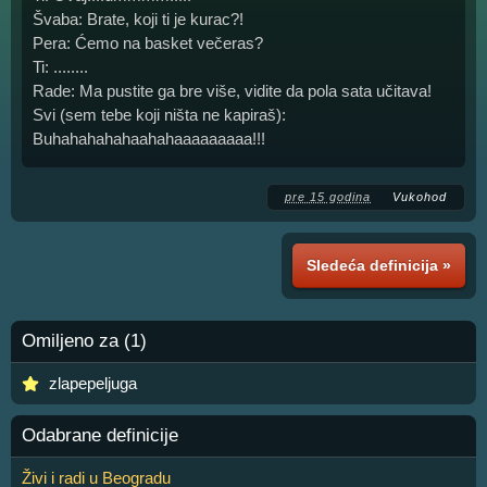
Švaba: Brate, koji ti je kurac?!
Pera: Ćemo na basket večeras?
Ti: ........
Rade: Ma pustite ga bre više, vidite da pola sata učitava!
Svi (sem tebe koji ništa ne kapiraš):
Buhahahahahaahahaaaaaaaaa!!!
pre 15 godina
Vukohod
Sledeća definicija »
Omiljeno za (1)
zlapepeljuga
Odabrane definicije
Živi i radi u Beogradu