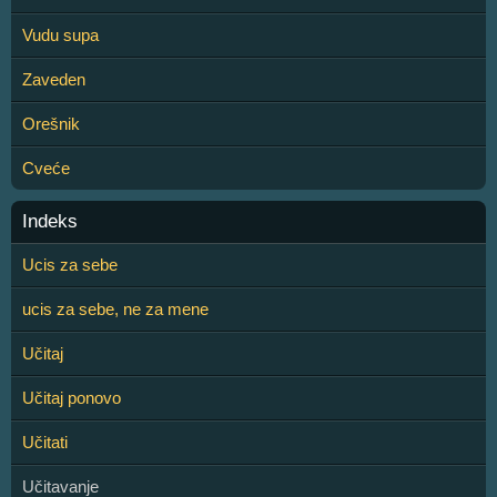
Vudu supa
Zaveden
Orešnik
Cveće
Indeks
Ucis za sebe
ucis za sebe, ne za mene
Učitaj
Učitaj ponovo
Učitati
Učitavanje