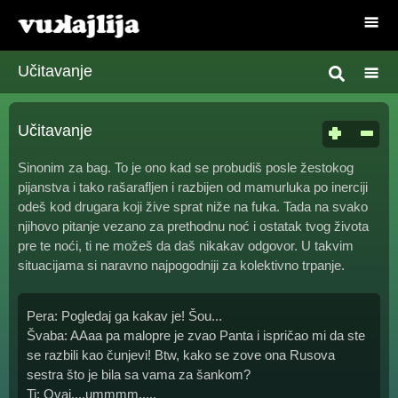
Učitavanje
Učitavanje
Sinonim za bag. To je ono kad se probudiš posle žestokog
pijanstva i tako rašarafljen i razbijen od mamurluka po inerciji
odeš kod drugara koji žive sprat niže na fuka. Tada na svako
njihovo pitanje vezano za prethodnu noć i ostatak tvog života
pre te noći, ti ne možeš da daš nikakav odgovor. U takvim
situacijama si naravno najpogodniji za kolektivno trpanje.
Pera: Pogledaj ga kakav je! Šou...
Švaba: AAaa pa malopre je zvao Panta i ispričao mi da ste
se razbili kao čunjevi! Btw, kako se zove ona Rusova
sestra što je bila sa vama za šankom?
Ti: Ovaj....ummmm.....