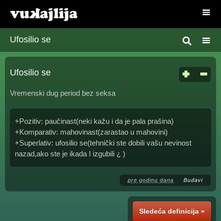
Ufosilio se
Ufosilio se
Vremenski dug period bez seksa
+Pozitiv: paučinast(neki kažu i da je pala prašina)
+Komparativ: mahovinast(zarastao u mahovini)
+Superlativ: ufosilio se(tehnički ste dobili vašu nevinost
nazad,ako ste je ikada I izgubili ¿ )
pre godinu dana
Buđavi
Sledeća definicija »