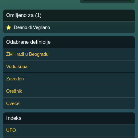
Omiljeno za (1)
Deano di Vegliano
Odabrane definicije
Živi i radi u Beogradu
Vudu supa
Zaveden
Orešnik
Cveće
Indeks
UFO