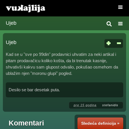
Ujeb
Ujeb
Kad se u "sve po 99din" prodavnici uhvatim za neki artikal i
pitam prodavačicu koliko košta, da bi trenutak kasnije,
shvativši kakvu sam glupost odvalio, pokušao osmehom da
ublažim njen "moronu glupi" pogled.
Desilo se bar desetak puta.
pre 15 godina
stefanidis
Komentari
Sledeća definicija »