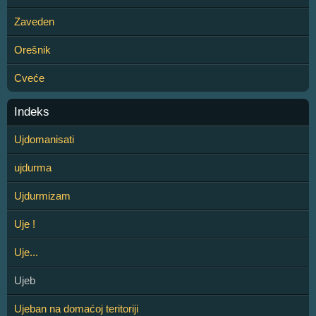
Zaveden
Orešnik
Cveće
Indeks
Ujdomanisati
ujdurma
Ujdurmizam
Uje !
Uje...
Ujeb
Ujeban na domaćoj teritoriji