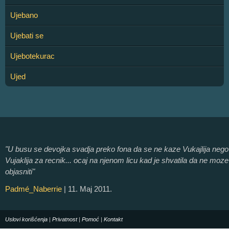
Ujebano
Ujebati se
Ujebotekurac
Ujed
"U busu se devojka svadja preko fona da se ne kaze Vukajlija nego
Vujaklija za recnik... ocaj na njenom licu kad je shvatila da ne moze
objasniti"
Padmé_Naberrie
| 11. Maj 2011.
Uslovi korišćenja
|
Privatnost
|
Pomoć
|
Kontakt