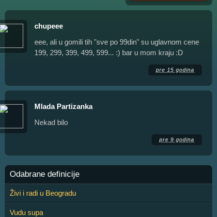
chupeee
eee, ali u gomili tih "sve po 99din" su uglavnom cene
199, 299, 399, 499, 599... :) bar u mom kraju :D
pre 15 godina
Mlada Partizanka
Nekad bilo
pre 9 godina
Odabrane definicije
Živi i radi u Beogradu
Vudu supa