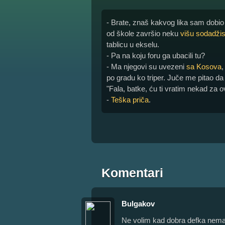
- Brate, znaš kakvog lika sam dobio
od škole završio neku
višu sodadžis
tablicu u ekselu.
- Pa na koju foru ga ubacili tu?
- Ma njegovi su uvezeni
sa Kosova
,
po gradu ko triper. Juče me pitao d
"Fala, batke, ću ti vratim nekad za o
-
Teška priča
.
Komentari
Bulgakov
Ne volim kad dobra defka nema