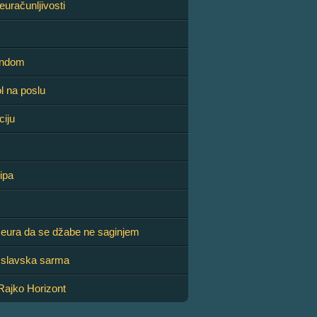
euračunljivosti
ondom
l na poslu
ciju
ipa
0 eura da se džabe ne saginjem
 slavska sarma
 Rajko Horizont