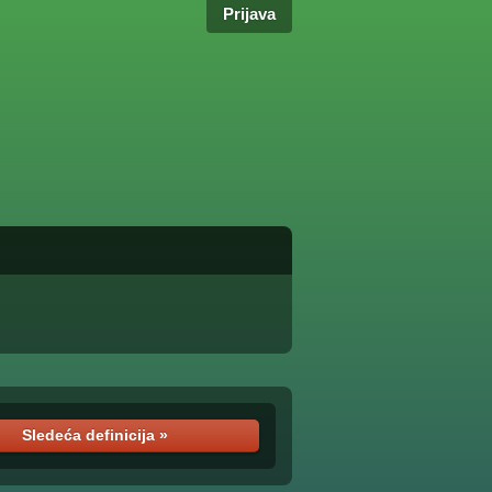
Prijava
Sledeća definicija »