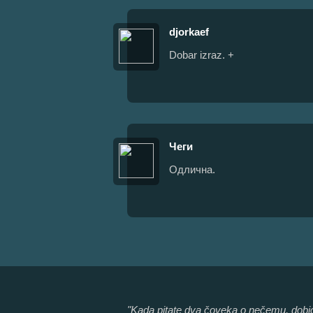
djorkaef
Dobar izraz. +
Чеги
Одлична.
"Kada pitate dva čoveka o nečemu, dobićet