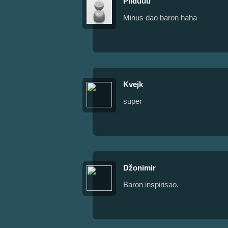
Pliduuu
Minus dao baron haha
Kvejk
super
Džonimir
Baron inspirisao.