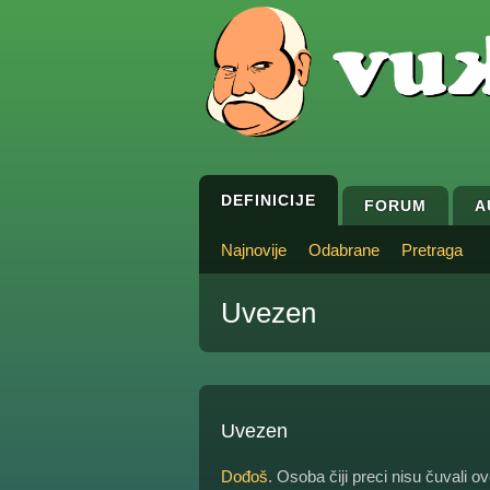
DEFINICIJE
FORUM
A
Najnovije
Odabrane
Pretraga
Uvezen
Uvezen
Dođoš
. Osoba čiji preci nisu čuvali o