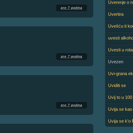
Uverenje o n
pre 7 godina
Uvertira
Uvešću ti k
uvesti alkoho
Uvesti u rota
pre 7 godina
Uvezen
Uvi-grana ek
Uviditi se
Uvij to u 10
pre 7 godina
Uvija se kao
Uvija se k’o