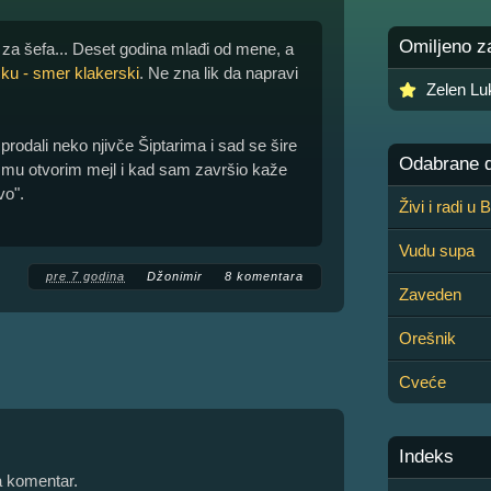
Omiljeno z
 za šefa... Deset godina mlađi od mene, a
ku - smer klakerski
. Ne zna lik da napravi
Zelen Lu
 prodali neko njivče Šiptarima i sad se šire
Odabrane de
a mu otvorim mejl i kad sam završio kaže
vo".
Živi i radi u
Vudu supa
pre 7 godina
Džonimir
8 komentara
Zaveden
Orešnik
Cveće
Indeks
 komentar.