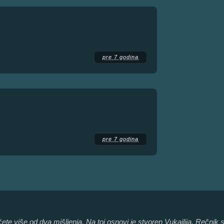
pre 7 godina
pre 7 godina
e više od dva mišljenja. Na toj osnovi je stvoren Vukajlija. Rečnik s