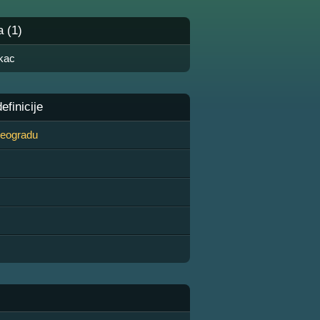
a (1)
kac
finicije
 Beogradu