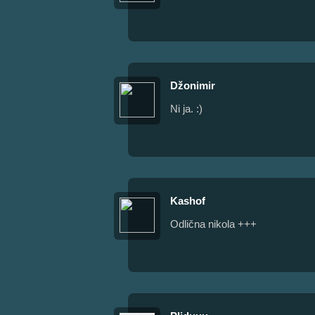
Džonimir
Ni ja. :)
Kashof
Odlična nikola +++