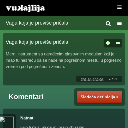
Vaga koja je previše pričala
Vaga koja je previše pričala
Merni instrument sa ugrađenim glasovnim modulom koji je
imao tu nesreću da se nađe na pogrešnom mestu, u pogrešno
vreme i pod pogrešnom ženom.
pre 13 godina
Лаик
Komentari
Sledeća definicija »
Natnat
Evo ti plus, ali da mi malo objasniš.