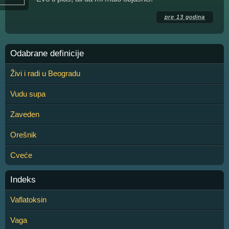
pre 13 godina
Odabrane definicije
Živi i radi u Beogradu
Vudu supa
Zaveden
Orešnik
Cveće
Indeks
Vaflatoksin
Vaga