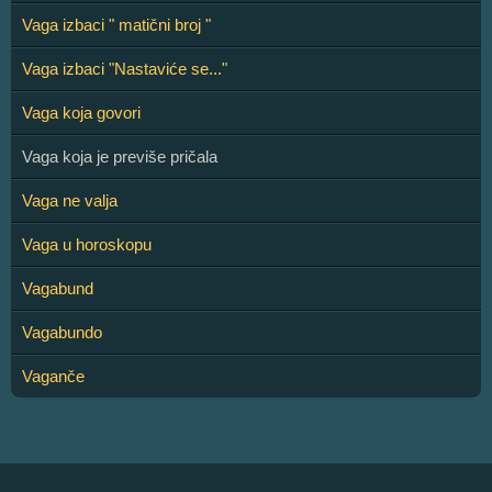
Vaga izbaci " matični broj "
Vaga izbaci "Nastaviće se..."
Vaga koja govori
Vaga koja je previše pričala
Vaga ne valja
Vaga u horoskopu
Vagabund
Vagabundo
Vaganče