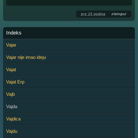
pre 15 godina
zlatoguz
Indeks
Vajar
Vajar nije imao ideju
Vajat
Vajat Erp
Vajb
Vajda
Vajdica
Vajdu