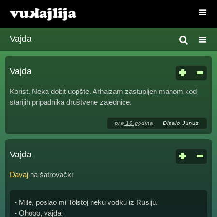
Vajda
Vajda
Korist. Neka dobit uopšte. Arhaizam zastupljen mahom kod
starijih pripadnika društvene zajednice.
pre 16 godina
Đipalo Junuz
Vajda
Davaj
na šatrovački
- Mile, poslao mi Tolstoj neku vodku iz Rusiju.
- Ohooo, vajda!