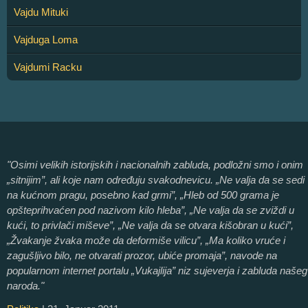
Vajdu Mituki
Vajduga Loma
Vajdumi Racku
"Osimi velikih istorijskih i nacionalnih zabluda, podložni smo i onim
„sitnijim”, ali koje nam određuju svakodnevicu. „Ne valja da se sedi
na kućnom pragu, posebno kad grmi”, „Hleb od 500 grama je
opšteprihvaćen pod nazivom kilo hleba”, „Ne valja da se zviždi u
kući, to privlači miševe”, „Ne valja da se otvara kišobran u kući”,
„Žvakanje žvaka može da deformiše vilicu”, „Ma koliko vruće i
zagušljivo bilo, ne otvarati prozor, ubiće promaja”, navode na
popularnom internet portalu „Vukajlija” niz sujeverja i zabluda našeg
naroda."