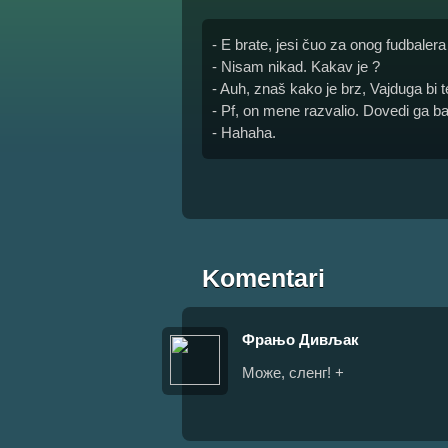
- E brate, jesi čuo za onog fudbaler
- Nisam nikad. Kakav je ?
- Auh, znaš kako je brz, Vajduga bi te
- Pf, on mene razvalio. Dovedi ga ba
- Hahaha.
Komentari
Фрањо Дивљак
Може, сленг! +