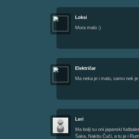
Loksi
Mora malo :)
Električar
Ma neka je i malo, samo nek je
Leri
Ma bolji su oni japanski fudbal
Šaka, Nakitu Čuči, a tu je i Ru