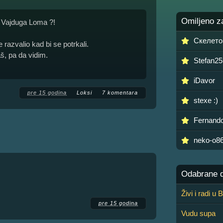
Omiljeno z
a Vajduga Loma ?!
Скелето
 razvalio kad bi se potrkali.
š, pa da vidim.
Stefan2
iDavor
pre 15 godina
Loksi
7 komentara
stexe :)
Fernan
neko-o8
Odabrane de
Živi i radi u
pre 15 godina
Vudu supa