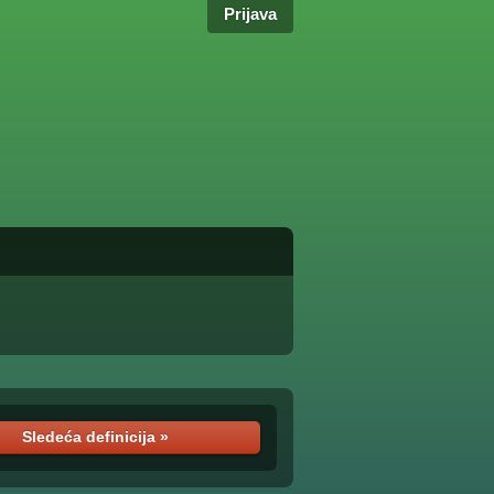
Prijava
Sledeća definicija »