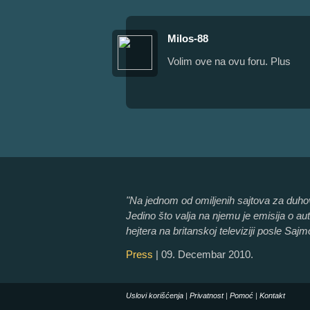
Milos-88
Volim ove na ovu foru. Plus
"Na jednom od omiljenih sajtova za duhovi
Jedino što valja na njemu je emisija o a
hejtera na britanskoj televiziji posle Sajm
Press
| 09. Decembar 2010.
Uslovi korišćenja
|
Privatnost
|
Pomoć
|
Kontakt