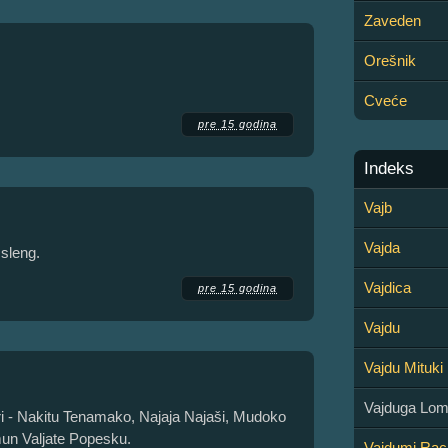
Zaveden
Orešnik
Cveće
pre 15 godina
Indeks
Vajb
Vajda
 sleng.
Vajdica
pre 15 godina
Vajdu
Vajdu Mituki
Vajduga Lo
eri - Nakitu Tenamako, Najaja Najaši, Mudoko
mun Valjate Popesku.
Vajdumi Rac