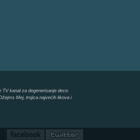
 je TV kanal za degenerisanje dece.
ejms Mej, trojica najvećih likova i