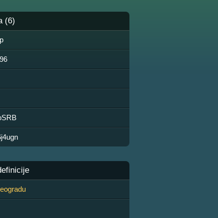
a (6)
р
596
doSRB
6j4ugn
finicije
 Beogradu