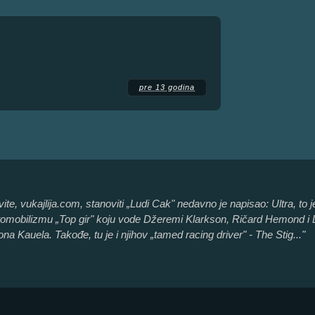
pre 13 godina
te, vukajlija.com, stanoviti „Ludi Cak" nedavno je napisao: Ultra, to
utomobilizmu „Top gir" koju vode Džeremi Klarkson, Ričard Hemond i Dž
ona Kauela. Takođe, tu je i njihov „tamed racing driver" - The Stig..."