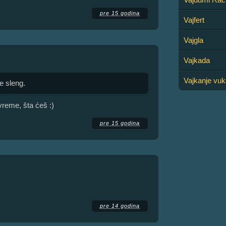
pre 15 godina
Vajfert
Vajgla
Vajkada
Vajkanje vuk
e sleng.
vreme, šta ćeš :)
pre 15 godina
pre 14 godina