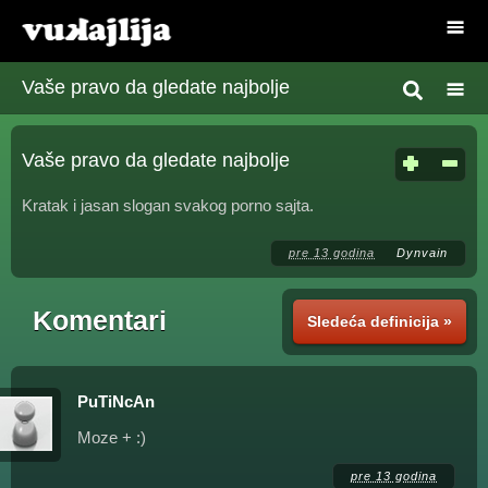
Vaše pravo da gledate najbolje
Vaše pravo da gledate najbolje
Kratak i jasan slogan svakog porno sajta.
pre 13 godina
Dynvain
Komentari
Sledeća definicija »
PuTiNcAn
Moze + :)
pre 13 godina