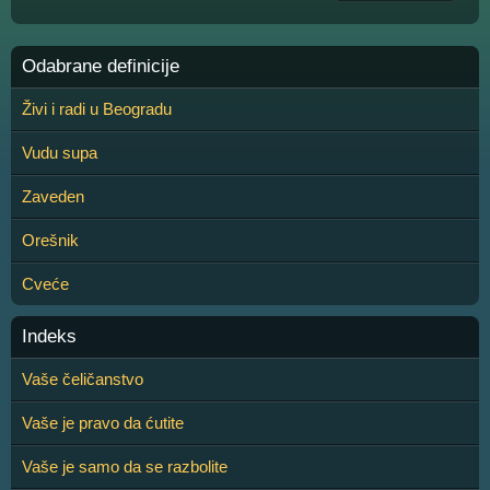
Odabrane definicije
Živi i radi u Beogradu
Vudu supa
Zaveden
Orešnik
Cveće
Indeks
Vaše čeličanstvo
Vaše je pravo da ćutite
Vaše je samo da se razbolite