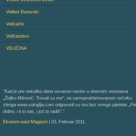
Velibor Đarovski
Veličački
Veličanstvo
VELIČINA
"Kad je pre nekoliko dana osvanuo naslov u dnevnim novinama
„Željko Mitrović: Trovali su me“, na samoproklamovanom rečniku
slenga www.vukajlija.com odgovorili su mu bez mnogo pijeteta: „Pa
dobro, i ti si nas, i još to radiš“."
Ekonom:east Magazin
| 03. Februar 2011.