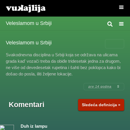
Veleslamom u Srbiji
Veleslamom u Srbiji
Svakodnevna disciplina u Srbiji koja se održava na ulicama
grada kad' vozači treba da obiđe tridesetak jedna za drugom,
ne više od devedesetak rupetina i šahti bez poklopca kako bi
došao do posla, iliti željene lokacije.
pre 14 godina
5
Komentari
Sledeća definicija »
Duh iz lampu