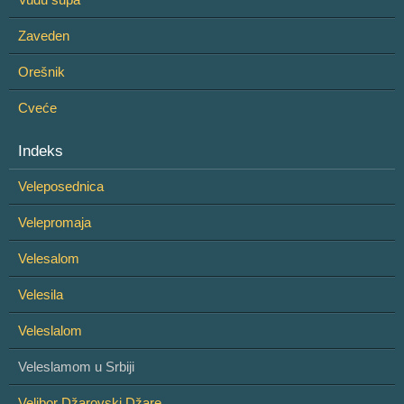
Zaveden
Orešnik
Cveće
Indeks
Veleposednica
Velepromaja
Velesalom
Velesila
Veleslalom
Veleslamom u Srbiji
Velibor Džarovski Džare