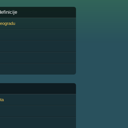
finicije
 Beogradu
ta