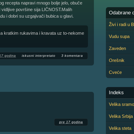
og recepta napravi mnogo bolje jelo, obuče
d vidljive površine sija LIČNOST.Malih
Odabrane de
u i dobri su uzgajivači bubica u glavi.
Živi i radi u
 sa kratkim rukavima i kravata uz to-nekome
Vudu supa
Zaveden
17 godina
iskusni interpretato
3 komentara
Orešnik
Cveće
Indeks
Velika sramo
Velika Srbija
pre 17 godina
Velika steta