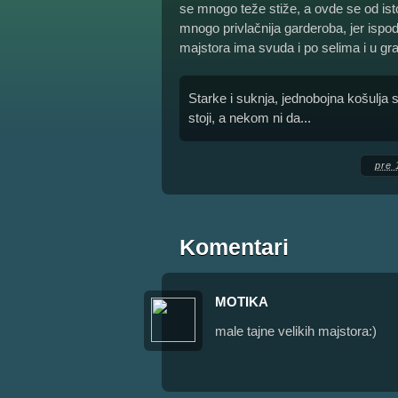
se mnogo teže stiže, a ovde se od ist
mnogo privlačnija garderoba, jer ispo
majstora ima svuda i po selima i u grad
Starke i suknja, jednobojna košulja
stoji, a nekom ni da...
pre 
Komentari
MOTIKA
male tajne velikih majstora:)