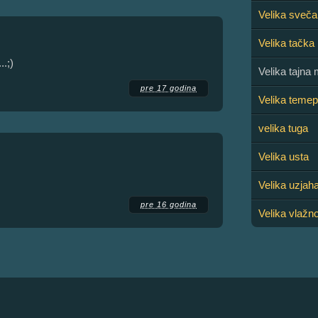
Velika sveča
Velika tačka
..;)
Velika tajna 
pre 17 godina
Velika temep
velika tuga
Velika usta
Velika uzjah
pre 16 godina
Velika vlažn