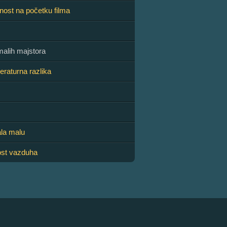
nost na početku filma
malih majstora
eraturna razlika
ala malu
ost vazduha