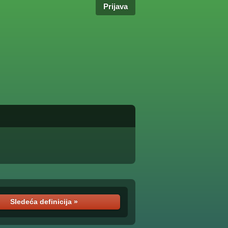
Prijava
Sledeća definicija »