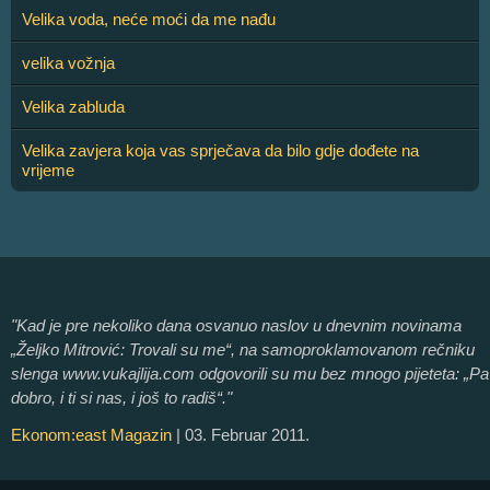
Velika voda, neće moći da me nađu
velika vožnja
Velika zabluda
Velika zavjera koja vas sprječava da bilo gdje dođete na
vrijeme
"Kad je pre nekoliko dana osvanuo naslov u dnevnim novinama
„Željko Mitrović: Trovali su me“, na samoproklamovanom rečniku
slenga www.vukajlija.com odgovorili su mu bez mnogo pijeteta: „Pa
dobro, i ti si nas, i još to radiš“."
Ekonom:east Magazin
| 03. Februar 2011.