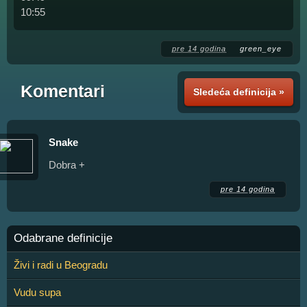
10:55
pre 14 godina
green_eye
Komentari
Sledeća definicija »
Snake
Dobra +
pre 14 godina
Odabrane definicije
Živi i radi u Beogradu
Vudu supa