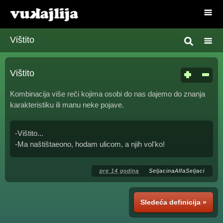
Vištito
Vištito
Kombinacija više reči kojima osobi do nas dajemo do znanja
karakteristiku ili manu neke pojave.
-Vištito...
-Ma naštištaeono, hodam ulicom, a njih vol'ko!
pre 14 godina
SeljacinaAlfaSeljaci
Sledeća definicija »