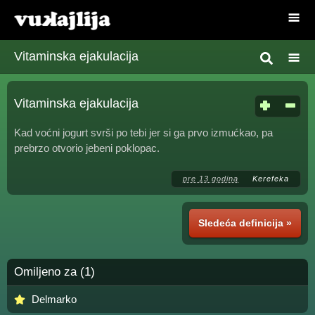
Vitaminska ejakulacija
Vitaminska ejakulacija
Kad voćni jogurt svrši po tebi jer si ga prvo izmućkao, pa
prebrzo otvorio jebeni poklopac.
pre 13 godina
Kerefeka
Sledeća definicija »
Omiljeno za (1)
Delmarko