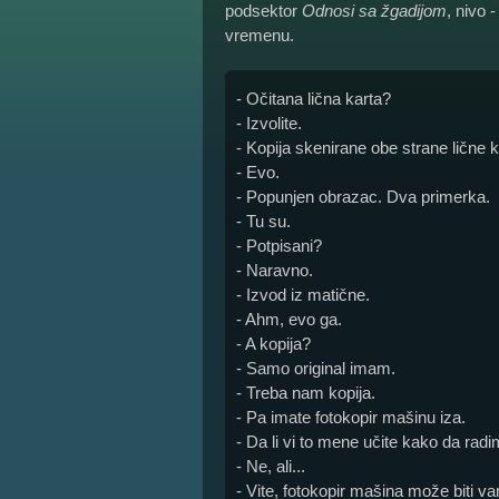
podsektor
Odnosi sa žgadijom
, nivo
vremenu.
- Očitana lična karta?
- Izvolite.
- Kopija skenirane obe strane lične 
- Evo.
- Popunjen obrazac. Dva primerka.
- Tu su.
- Potpisani?
- Naravno.
- Izvod iz matične.
- Ahm, evo ga.
- A kopija?
- Samo original imam.
- Treba nam kopija.
- Pa imate fotokopir mašinu iza.
- Da li vi to mene učite kako da rad
- Ne, ali...
- Vite, fotokopir mašina može biti va