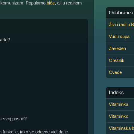
 - komunizam. Popularno
biće
, ali u realnom
Odabrane de
Živi i radi u
Vudu supa
karte?
Zaveden
Orešnik
Cveće
Indeks
Vitaminka
Vitaminko
im svoj posao?
Vitaminska 
n funkcije, iako se odavde vidi da je