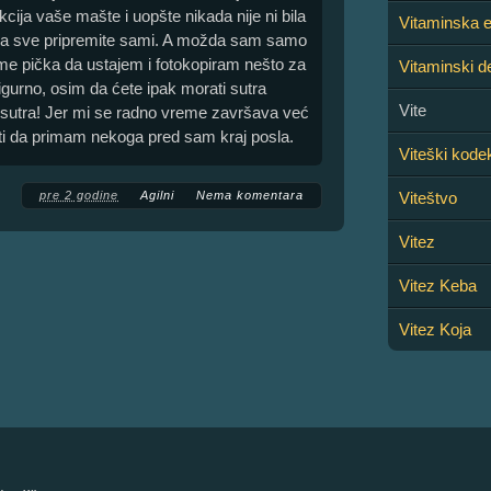
ija vaše mašte i uopšte nikada nije ni bila
Vitaminska e
ni da sve pripremite sami. A možda sam samo
li me pička da ustajem i fotokopiram nešto za
Vitaminski d
sigurno, osim da ćete ipak morati sutra
Vite
 sutra! Jer mi se radno vreme završava već
ati da primam nekoga pred sam kraj posla.
Viteški kode
pre 2 godine
Agilni
Nema komentara
Viteštvo
Vitez
Vitez Keba
Vitez Koja