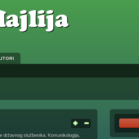
UTORI
e državnog službenika. Komunikologija,