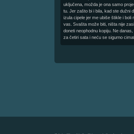
uključena, možda je ona samo projekc
tu. Jer zašto bi i bila, kad ste duž
izula cipele jer me ubiše štikle i bo
vas. Svašta može biti, ništa nije za
doneti neophodnu kopiju. Ne danas,
za četiri sata i neću se sigurno cim