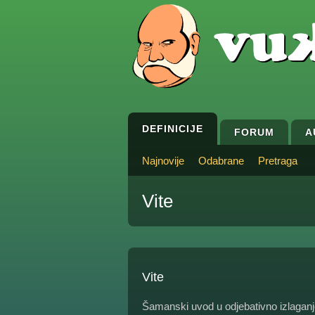
DEFINICIJE
FORUM
A
Najnovije
Odabrane
Pretraga
Vite
Vite
Šamanski uvod u odjebativno izlaganj