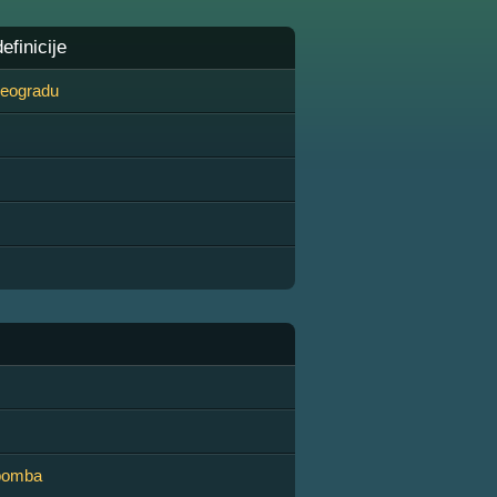
finicije
 Beogradu
bomba