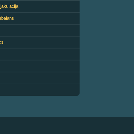
jakulacija
ebalans
ks