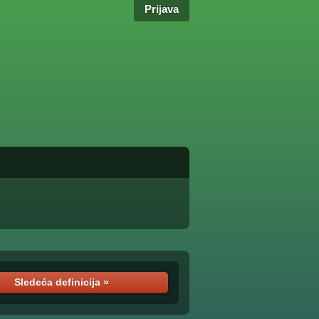
Prijava
Sledeća definicija »