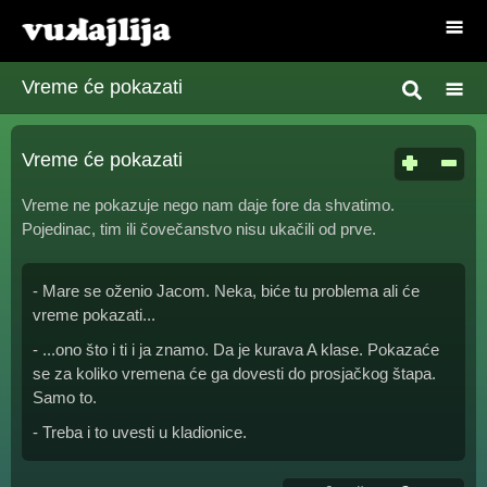
Vreme će pokazati
Vreme će pokazati
Vreme ne pokazuje nego nam daje fore da shvatimo.
Pojedinac, tim ili čovečanstvo nisu ukačili od prve.
- Mare se oženio Jacom. Neka, biće tu problema ali će
vreme pokazati...
- ...ono što i ti i ja znamo. Da je kurava A klase. Pokazaće
se za koliko vremena će ga dovesti do prosjačkog štapa.
Samo to.
- Treba i to uvesti u kladionice.