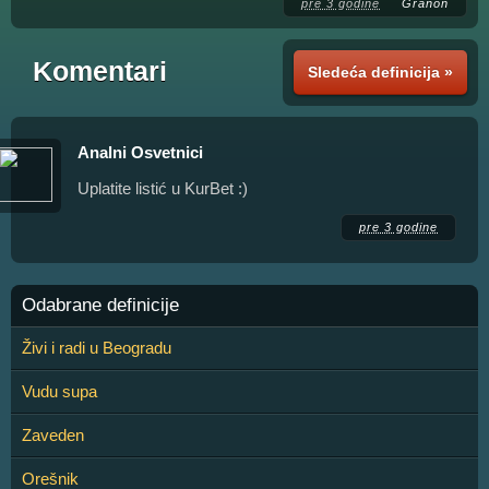
pre 3 godine
Granon
Komentari
Sledeća definicija »
Analni Osvetnici
Uplatite listić u KurBet :)
pre 3 godine
Odabrane definicije
Živi i radi u Beogradu
Vudu supa
Zaveden
Orešnik