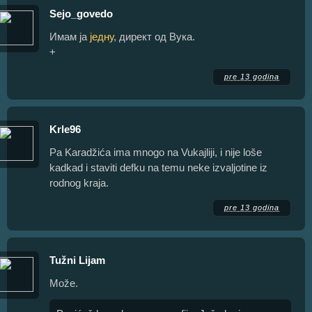
Sejo_govedo
Имам ја
једну
, директ од Вука.
+
pre 13 godina
Krle96
Pa Karadžića ima mnogo na Vukajliji, i nije loše
kadkad i staviti defku na temu neke izvaljotine iz
rodnog kraja.
pre 13 godina
Tužni Lijam
Može.