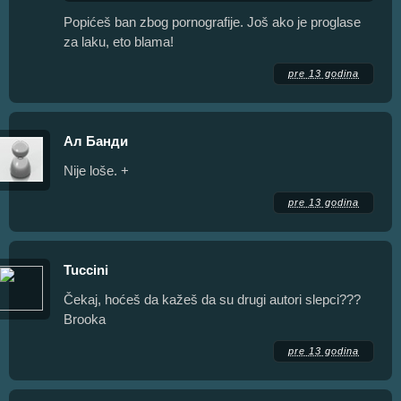
Popićeš ban zbog pornografije. Još ako je proglase
za laku, eto blama!
pre 13 godina
Ал Банди
Nije loše. +
pre 13 godina
Tuccini
Čekaj, hoćeš da kažeš da su drugi autori slepci???
Brooka
pre 13 godina