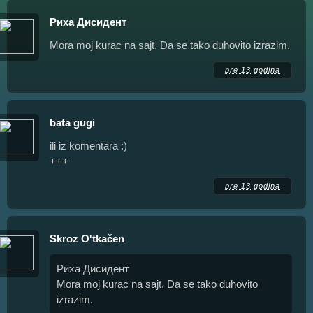
Риха Дисидент
Mora moj kurac na sajt. Da se tako duhovito izrazim.
pre 13 godina
bata gugi
ili iz komentara :)
+++
pre 13 godina
Skroz O'tkačen
Риха Дисидент
Mora moj kurac na sajt. Da se tako duhovito
izrazim.