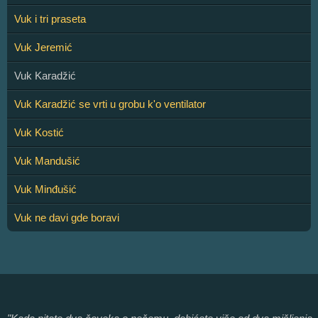
Vuk i tri praseta
Vuk Jeremić
Vuk Karadžić
Vuk Karadžić se vrti u grobu k'o ventilator
Vuk Kostić
Vuk Mandušić
Vuk Minđušić
Vuk ne davi gde boravi