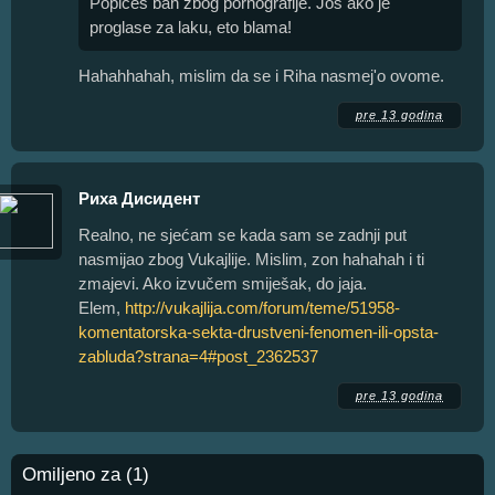
Popićeš ban zbog pornografije. Još ako je
proglase za laku, eto blama!
Hahahhahah, mislim da se i Riha nasmej'o ovome.
pre 13 godina
Риха Дисидент
Realno, ne sjećam se kada sam se zadnji put
nasmijao zbog Vukajlije. Mislim, zon hahahah i ti
zmajevi. Ako izvučem smiješak, do jaja.
Elem,
http://vukajlija.com/forum/teme/51958-
komentatorska-sekta-drustveni-fenomen-ili-opsta-
zabluda?strana=4#post_2362537
pre 13 godina
Omiljeno za (1)