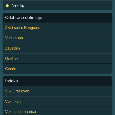
Neki tip
Odabrane definicije
Živi i radi u Beogradu
Vudu supa
Zaveden
Orešnik
Cveće
Indeks
Vuk Drašković
Vuk i konj
Vuk i sedam jarića