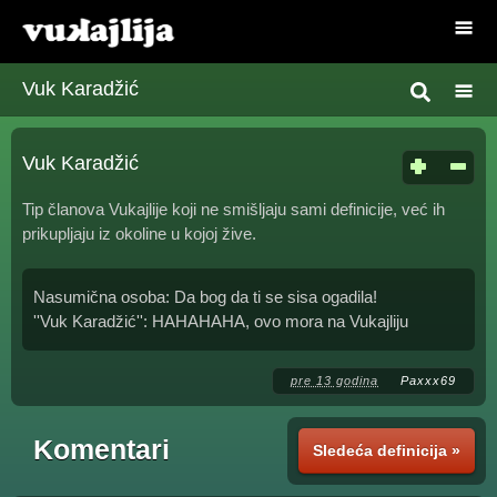
Vuk Karadžić
Vuk Karadžić
Tip članova Vukajlije koji ne smišljaju sami definicije, već ih
prikupljaju iz okoline u kojoj žive.
Nasumična osoba: Da bog da ti se sisa ogadila!
''Vuk Karadžić'': HAHAHAHA, ovo mora na Vukajliju
pre 13 godina
Paxxx69
Komentari
Sledeća definicija »