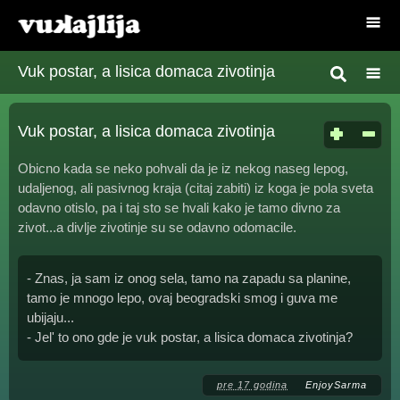
Vuk postar, a lisica domaca zivotinja
Vuk postar, a lisica domaca zivotinja
Obicno kada se neko pohvali da je iz nekog naseg lepog,
udaljenog, ali pasivnog kraja (citaj zabiti) iz koga je pola sveta
odavno otislo, pa i taj sto se hvali kako je tamo divno za
zivot...a divlje zivotinje su se odavno odomacile.
- Znas, ja sam iz onog sela, tamo na zapadu sa planine,
tamo je mnogo lepo, ovaj beogradski smog i guva me
ubijaju...
- Jel' to ono gde je vuk postar, a lisica domaca zivotinja?
pre 17 godina
EnjoySarma