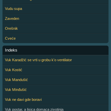
Vudu supa
Zaveden
Orešnik
Cveće
Indeks
Vuk Karadžić se vrti u grobu k'o ventilator
Vuk Kostić
Vuk Mandušić
Vuk Minđušić
Vuk ne davi gde boravi
Vuk postar, a lisica domaca zivotinja