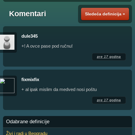
Komentari
Sledeća definicija »
dule345
+! A ovce pase pod ručnu!
pre 17 godina
fixmixfix
+ al ipak mislim da medved nosi poštu
pre 17 godina
Odabrane definicije
Živi i radi u Beogradu