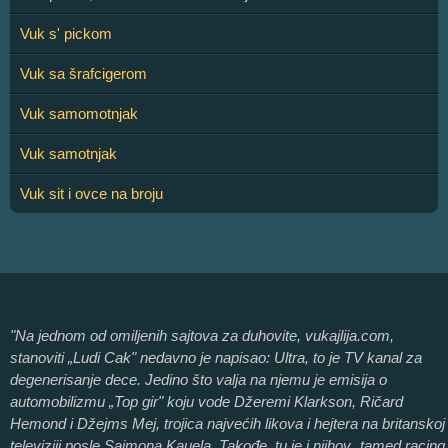
Vuk s' pickom
Vuk sa šrafcigerom
Vuk samomotnjak
Vuk samotnjak
Vuk sit i ovce na broju
"Na jednom od omiljenih sajtova za duhovite, vukajlija.com,
stanoviti „Ludi Cak" nedavno je napisao: Ultra, to je TV kanal za
degenerisanje dece. Jedino što valja na njemu je emisija o
automobilizmu „Top gir" koju vode Džeremi Klarkson, Ričard
Hemond i Džejms Mej, trojica najvećih likova i hejtera na britanskoj
televiziji posle Sajmona Kauela. Takođe, tu je i njihov „tamed racing