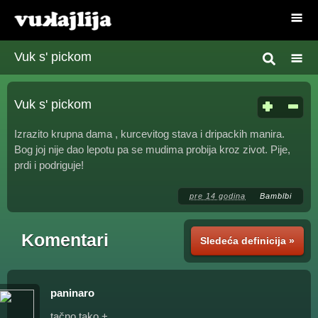
Vuk s' pickom
Vuk s' pickom
Izrazito krupna dama , kurcevitog stava i dripackih manira.
Bog joj nije dao lepotu pa se mudima probija kroz zivot. Pije,
prdi i podriguje!
pre 14 godina
Bamblbi
Komentari
Sledeća definicija »
paninaro
tačno tako +