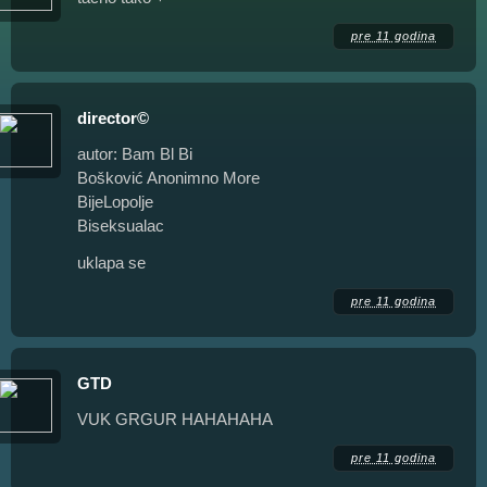
pre 11 godina
director©
autor: Bam Bl Bi
Bošković Anonimno More
BijeLopolje
Biseksualac
uklapa se
pre 11 godina
GTD
VUK GRGUR HAHAHAHA
pre 11 godina