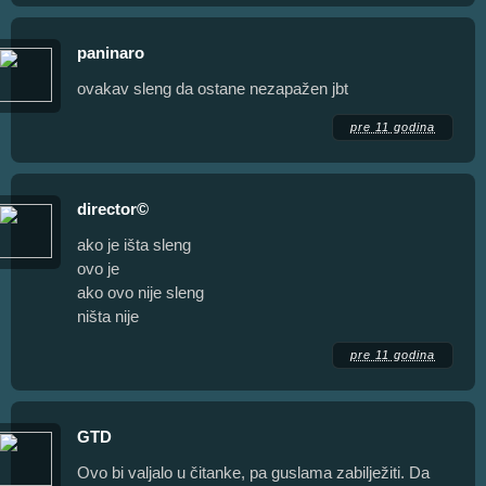
paninaro
ovakav sleng da ostane nezapažen jbt
pre 11 godina
director©
ako je išta sleng
ovo je
ako ovo nije sleng
ništa nije
pre 11 godina
GTD
Ovo bi valjalo u čitanke, pa guslama zabilježiti. Da