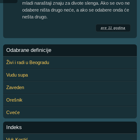
mladi naraštaji znaju za divote slenga. Ako se ovo ne
odabere ništa drugo neće, a ako se odabere onda će
nešta drugo.
pre 11 godina
Odabrane definicije
Živi i radi u Beogradu
Vudu supa
Zaveden
Orešnik
Cveće
Indeks
Vuk Kostić